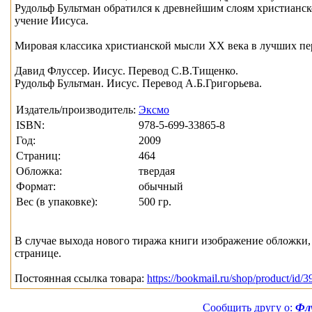
Рудольф Бультман обратился к древнейшим слоям христианск
учение Иисуса.
Мировая классика христианской мысли XX века в лучших пе
Давид Флуссер. Иисус. Перевод С.В.Тищенко.
Рудольф Бультман. Иисус. Перевод А.Б.Григорьева.
Издатель/производитель:
Эксмо
ISBN:
978-5-699-33865-8
Год:
2009
Страниц:
464
Обложка:
твердая
Формат:
обычный
Вес (в упаковке):
500 гр.
В случае выхода нового тиража книги изображение обложки, 
странице.
Постоянная ссылка товара:
https://bookmail.ru/shop/product/id/3
Сообщить другу о:
Флу