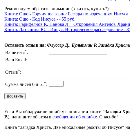
Рекомендуем обратить внимание (заказать, купить?):
Книга: Ошо - Горчичное зерно: Беседы по изречениям Иисуса 
Книга: Ошо - Код Иисуса - 455 руб.
Книга: Гарифзянов Р., Панова Л. - Откровения Ангелов-Хранит
Книга: Латынина Ю. - Иисус. Историческое расследование - 35
Оставить отзыв на:
Флуссер Д., Бультман Р. Загадка Христ
*
Ваше имя
:
Ваш Email:
*
Отзыв
:
*
Сумма чисел 0 и 51
:
Если Вы обнаружили ошибку в описании книги "
Загадка Хри
Р.
), напишите об этом в
сообщении об ошибке
. Спасибо!
Книга "Загадка Христа. Две эпохальные работы об Иисусе" на