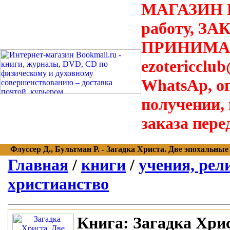
МАГАЗИН В
работу, З
ПРИНИМАЮТ
ezotericclu
WhatsAp, о
получении,
заказа пере
Флуссер Д., Бультман Р. - Загадка Христа. Две эпохальные р
Главная
/
книги
/
учения, рел
христианство
Книга:
Загадка Хрис