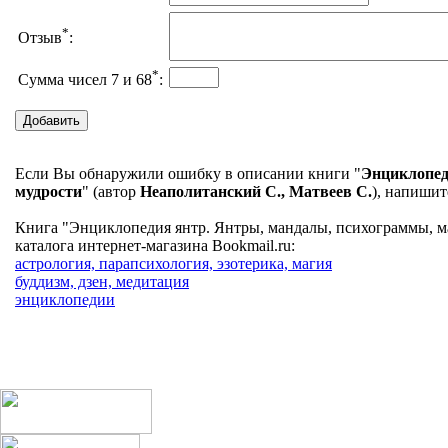
*
Отзыв
:
*
Сумма чисел 7 и 68
:
Если Вы обнаружили ошибку в описании книги "
Энциклопед
мудрости
" (автор
Неаполитанский С., Матвеев С.
), напишит
Книга "Энциклопедия янтр. Янтры, мандалы, психограммы, ма
каталога интернет-магазина Bookmail.ru:
астрология, парапсихология, эзотерика, магия
буддизм, дзен, медитация
энциклопедии