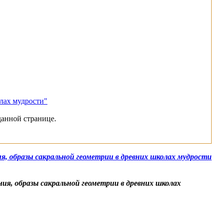
лах мудрости"
данной странице.
, образы сакральной геометрии в древних школах мудрости
я, образы сакральной геометрии в древних школах