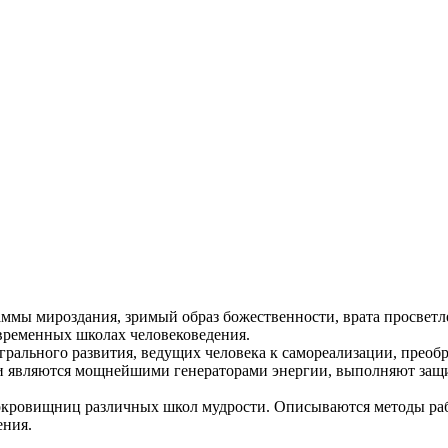
ммы мироздания, зримый образ божественности, врата просветле
временных школах человековедения.
рального развития, ведущих человека к самореализации, преоб
они являются мощнейшими генераторами энергии, выполняют за
 сокровищниц различных школ мудрости. Описываются методы ра
ения.