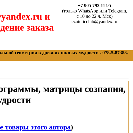
+7 905 792 11 95
(только WhatsApp или Telegram,
yandex.ru и
с 10 до 22 ч. Мск)
ezotericclub@yandex.ru
дение заказа
ьной геометрии в древних школах мудрости - 978-5-87383-
ограммы, матрицы сознания,
удрости
е товары этого автора
)