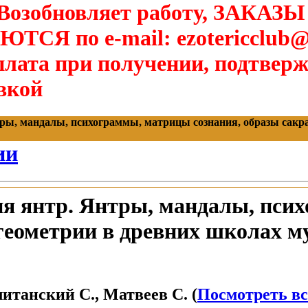
озобновляет работу, ЗАКАЗЫ
Я по e-mail: ezotericclub@
лата при получении, подтверж
вкой
ры, мандалы, психограммы, матрицы сознания, образы сакрал
ии
я янтр. Янтры, мандалы, псих
геометрии в древних школах м
итанский С., Матвеев С. (
Посмотреть вс