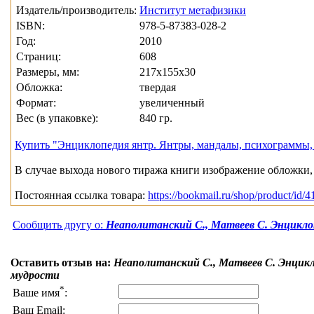
Издатель/производитель:
Институт метафизики
ISBN:
978-5-87383-028-2
Год:
2010
Страниц:
608
Размеры, мм:
217x155x30
Обложка:
твердая
Формат:
увеличенный
Вес (в упаковке):
840 гр.
Купить "Энциклопедия янтр. Янтры, мандалы, психограммы, 
В случае выхода нового тиража книги изображение обложки, 
Постоянная ссылка товара:
https://bookmail.ru/shop/product/id/4
Сообщить другу о:
Неаполитанский С., Матвеев С. Энцикло
Оставить отзыв на:
Неаполитанский С., Матвеев С. Энцикл
мудрости
*
Ваше имя
:
Ваш Email: