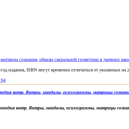
матрицы сознания, образы сакральной геометрии в древних шко
год издания, ISBN могут временно отличаться от указанных на 
194
педия янтр. Янтры, мандалы, психограммы, матрицы сознания
опедия янтр. Янтры, мандалы, психограммы, матрицы сознани