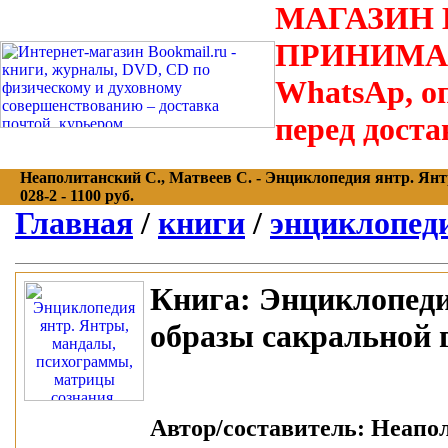
МАГАЗИН В
ПРИНИМАЮТС
WhatsAp, оп
перед доста
Неаполитанский С., Матвеев С. - Энциклопедия янтр. Янт
028-2 - 1100 руб.
Главная
/
книги
/
энциклопед
Книга:
Энциклопеди
образы сакральной 
Автор/составитель:
Неапол