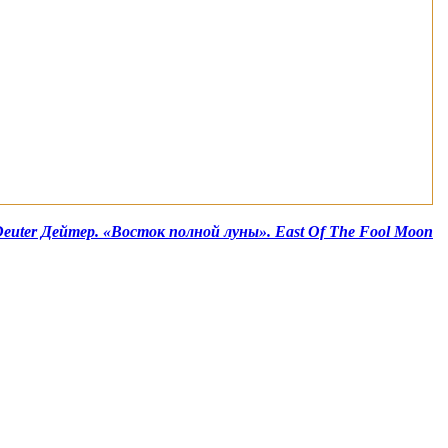
euter Дейтер. «Восток полной луны». East Of The Fool Moon