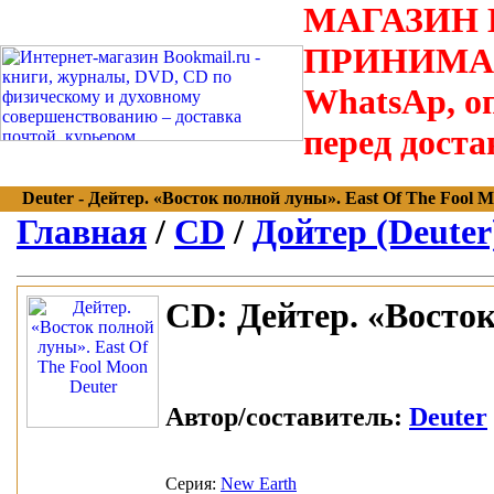
МАГАЗИН В
ПРИНИМАЮТС
WhatsAp, оп
перед доста
Deuter - Дейтер. «Восток полной луны». East Of The Fool Mo
Главная
/
CD
/
Дойтер (Deuter
CD:
Дейтер. «Восток
Автор/составитель:
Deuter
Серия:
New Earth