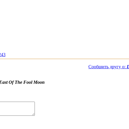
243
Сообщить другу о:
D
East Of The Fool Moon