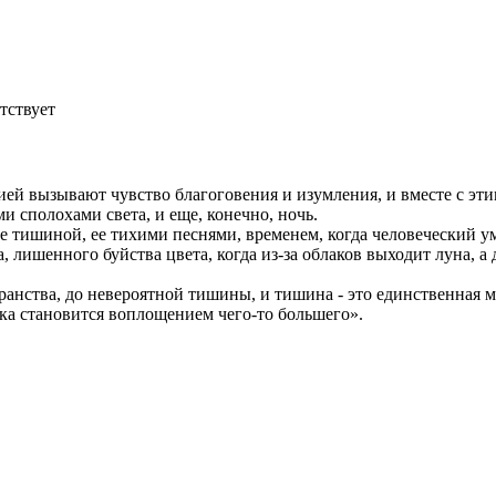
тствует
ргией вызывают чувство благоговения и изумления, и вместе с 
и сполохами света, и еще, конечно, ночь.
тишиной, ее тихими песнями, временем, когда человеческий ум 
лишенного буйства цвета, когда из-за облаков выходит луна, а 
анства, до невероятной тишины, и тишина - это единственная му
ыка становится воплощением чего-то большего».