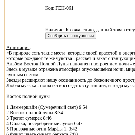
Код: ГЕН-061
Наличие: К сожалению, данный товар отсу
Аннотация
:
«В природе есть такие места, которые своей красотой и эне
которые рождают те же чувства - рассвет и закат с танцующим
Альбом Восток Полной Луны наполнен настроением ночи - ее 
Здесь в музыке отражена атмосфера опускающейся ночи, мира, 
лунным светом.
Звезды расширяют нашу осознанность до бесконечного простр
Любая музыка - попытка воссоздать эту тишину, и тогда муз
Восток полной луны
1 Даммершайн (Сумеречный свет) 9:54
2 Восток полной луны 8:34
3 Трепет сумерек 8:46
4 Облака, посеребренные луной 6:47
5 Призрачные огни Марфы 1. 3:42
6 Флирт цвета синего бархата 7:00