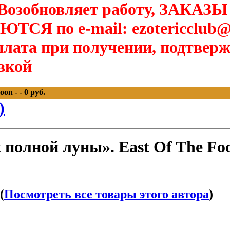
озобновляет работу, ЗАКАЗЫ
Я по e-mail: ezotericclub@
лата при получении, подтверж
вкой
on - - 0 руб.
)
 полной луны». East Of The Fo
(
Посмотреть все товары этого автора
)