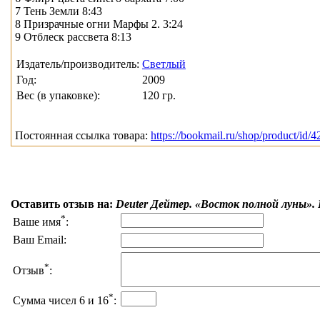
7 Тень Земли 8:43
8 Призрачные огни Марфы 2. 3:24
9 Отблеск рассвета 8:13
Издатель/производитель:
Светлый
Год:
2009
Вес (в упаковке):
120 гр.
Постоянная ссылка товара:
https://bookmail.ru/shop/product/id/4
Оставить отзыв на:
Deuter Дейтер. «Восток полной луны». 
*
Ваше имя
:
Ваш Email:
*
Отзыв
:
*
Сумма чисел 6 и 16
: