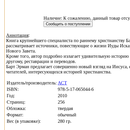
Наличие: К сожалению, данный товар отсу
Аннотация
:
Книга крупнейшего специалиста по раннему христианству Б
рассматривает источники, повествующие о жизни Иуды Искари
Нового Завета.
Кроме того, автор подробно излагает удивительную историю 
другому, реставрации и переводов.
Барт Эрман предлагает совершенно новый взгляд на Иисуса, 
читателей, интересующихся историей христианства.
Издатель/производитель:
АСТ
ISBN:
978-5-17-065044-6
Год:
2010
Страниц:
256
Обложка:
твердая
Формат:
обычный
Вес (в упаковке):
280 гр.