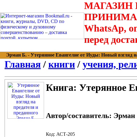
МАГАЗИН В
ПРИНИМАЮТС
WhatsAp, оп
перед доста
Эрман Б. - Утерянное Евангелие от Иуды: Новый взгляд на п
Главная
/
книги
/
учения, рел
Книга:
Утерянное Ев
Автор/составитель:
Эрман 
Код: АСТ-205