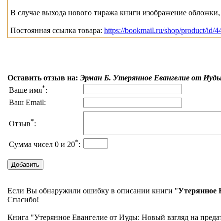
В случае выхода нового тиража книги изображение обложки, 
Постоянная ссылка товара:
https://bookmail.ru/shop/product/id/4
Оставить отзыв на:
Эрман Б. Утерянное Евангелие от Иуды
*
Ваше имя
:
Ваш Email:
*
Отзыв
:
*
Сумма чисел 0 и 20
:
Если Вы обнаружили ошибку в описании книги "
Утерянное 
Спасибо!
Книга "Утерянное Евангелие от Иуды: Новый взгляд на предат