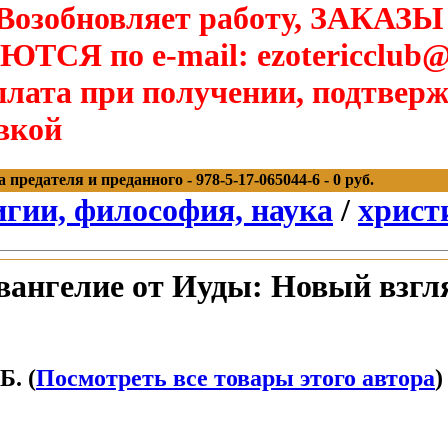
озобновляет работу, ЗАКАЗЫ
Я по e-mail: ezotericclub@
лата при получении, подтверж
вкой
редателя и преданного - 978-5-17-065044-6 - 0 руб.
игии, философия, наука
/
христ
ангелие от Иуды: Новый взгля
Б. (
Посмотреть все товары этого автора
)