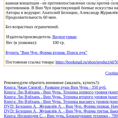
важная концепция - не противопоставление силы против силы
противников. В Вин Чун практикующий боевые искусства най
Авторы и ведущие: Анатолий Белощин, Александр Журавлёв,
Продолжительность 60 мин.
Без возрастных ограничений.
Издатель/производитель:
Видеогурман
Вес (в упаковке):
100 гр.
Купить "Вин Чун. Форма вторая. Поиск рук"
Постоянная ссылка товара:
https://bookmail.ru/shop/product/id/5
Сообщи
Рекомендуем обратить внимание (заказать, купить?):
Книга: Чжан Сяовэй - Разящие руки Вин Чунь - 350 руб.
Книга: Лю Вэйхань - Вин Чунь. Техника первого уровня (книга 
Книга: Лю Вэйхань - Вин Чунь. Техника второго уровня (книга 
Книга: Лю Вэйхань - Вин Чунь. Техника высшего уровня (книга
DVD: Белощин А., Журавлёв А. - Вин Чун. Форма первая. Нача
DVD: Белощин А., Журавлёв А. - Вин Чун. Форма третья. Бью
Книга: Нескородев С. - Вин чунь. Блокирующие техники - 799