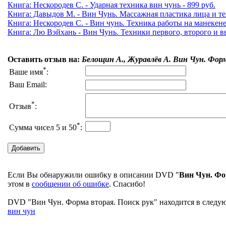
Книга: Нескородев С. - Ударная техника вин чунь - 899 руб.
Книга: Давыдов М. - Вин Чунь. Массажная пластика лица и тел
Книга: Нескородев С. - Вин чунь. Техника работы на манекене 
Книга: Лю Вэйхань - Вин Чунь. Техники первого, второго и в
Оставить отзыв на:
Белощин А., Журавлёв А. Вин Чун. Форм
*
Ваше имя
:
Ваш Email:
*
Отзыв
:
*
Сумма чисел 5 и 50
:
Если Вы обнаружили ошибку в описании DVD "
Вин Чун. Фо
этом в
сообщении об ошибке
. Спасибо!
DVD "Вин Чун. Форма вторая. Поиск рук" находится в следующ
вин чун