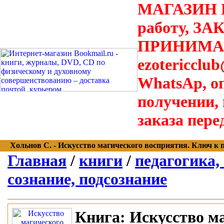
МАГАЗИН В
работу, З
ПРИНИМАЮТ
ezotericclu
WhatsAp, о
получении,
заказа пере
Хольнов С. - Искусство магического восприятия. Ключ к по
Главная
/
книги
/
педагогика,
сознание, подсознание
Книга:
Искусство ма