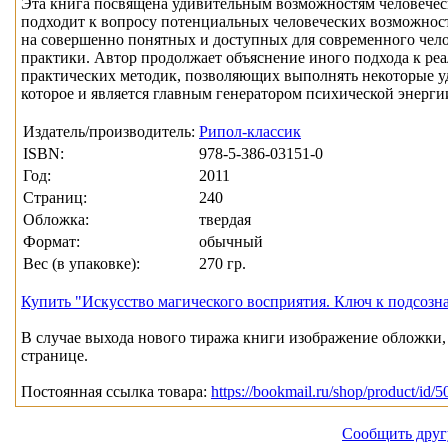
Эта книга посвящена удивительным возможностям человеческ
подходит к вопросу потенциальных человеческих возможносте
на совершенно понятных и доступных для современного чел
практики. Автор продолжает объяснение иного подхода к реа
практических методик, позволяющих выполнять некоторые уд
которое и является главным генератором психической энерг
Издатель/производитель:
Рипол-классик
ISBN:
978-5-386-03151-0
Год:
2011
Страниц:
240
Обложка:
твердая
Формат:
обычный
Вес (в упаковке):
270 гр.
Купить "Искусство магического восприятия. Ключ к подсоз
В случае выхода нового тиража книги изображение обложки, 
странице.
Постоянная ссылка товара:
https://bookmail.ru/shop/product/id/5
Сообщить друг