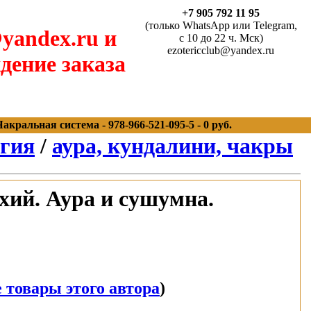
+7 905 792 11 95
(только WhatsApp или Telegram,
yandex.ru и
с 10 до 22 ч. Мск)
ezotericclub@yandex.ru
дение заказа
ральная система - 978-966-521-095-5 - 0 руб.
агия
/
аура, кундалини, чакры
хий. Аура и сушумна.
 товары этого автора
)