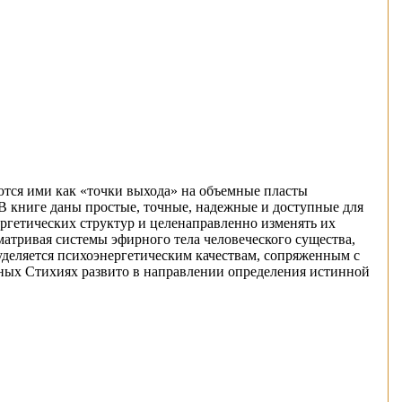
тся ими как «точки выхода» на объемные пласты
В книге даны простые, точные, надежные и доступные для
ргетических структур и целенаправленно изменять их
атривая системы эфирного тела человеческого существа,
уделяется психоэнергетическим качествам, сопряженным с
дных Стихиях развито в направлении определения истинной