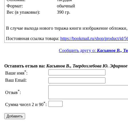
Формат:
обычный
Вес (в упаковке):
390 гр.
В случае выхода нового тиража книги изображение обложки, 
Постоянная ссылка товара:
https://bookmail.ru/shop/product/id/5
Сообщить другу о:
Касьянов В., 
Оставить отзыв на:
Касьянов В., Твердохлебова Ю. Эфирно
*
Ваше имя
:
Ваш Email:
*
Отзыв
:
*
Сумма чисел 2 и 90
: