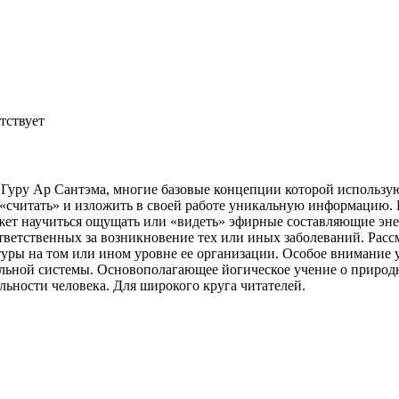
тствует
Гуру Ар Сантэма, многие базовые концепции которой использую
 «считать» и изложить в своей работе уникальную информацию. 
ет научиться ощущать или «видеть» эфирные составляющие эне
ветственных за возникновение тех или иных заболеваний. Рассм
туры на том или ином уровне ее организации. Особое внимание 
альной системы. Основополагающее йогическое учение о приро
льности человека. Для широкого круга читателей.