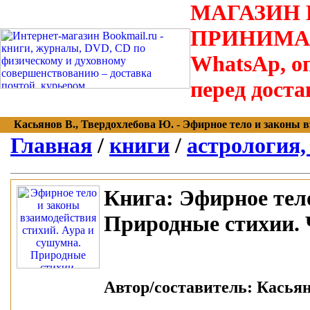
МАГАЗИН В
ПРИНИМАЮТС
WhatsAp, оп
перед доста
Касьянов В., Твердохлебова Ю. - Эфирное тело и законы в
Главная
/
книги
/
астрология,
Книга:
Эфирное тело
Природные стихии. 
Автор/составитель:
Касьяно