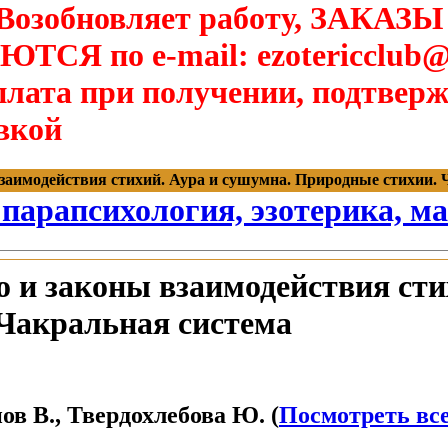
озобновляет работу, ЗАКАЗЫ
Я по e-mail: ezotericclub@
лата при получении, подтверж
вкой
заимодействия стихий. Аура и сушумна. Природные стихии. Чак
 парапсихология, эзотерика, м
 и законы взаимодействия сти
Чакральная система
в В., Твердохлебова Ю. (
Посмотреть все