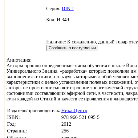
Серия:
DINT
Код: И 349
Наличие: К сожалению, данный товар отсу
Аннотация
:
Авторы прошли определенные этапы обучения в школе Йоги 
Универсального Знания, «разработка» которых позволила им
выполнения техники, пользуясь которыми любой человек мож
характеристики с целью установления полевых искажений, от
авторы не просто описывают строение энергетической струк
состояниями составляющих эфирной сети, в частности, чакр
сути каждой из Стихий и качеств ее проявления в жизнедеяте
Издатель/производитель:
Ника-Центр
ISBN:
978-966-521-095-5
Год:
2012
Страниц:
256
Обложка:
твердая