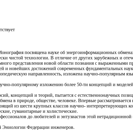
тствует
онография посвящена науке об энергоинформационных обменах
чески чистой технологии. В отличие от других зарубежных и 
емного представления новой области познания с выраженными п
ей и новейших достижений современных фундаментальных наук
опедическую направленность, изложена научно-популярным язы
аучно-популярному изложению более 50-ти концепций и моделей
сий, концепций и теорий, пытается с естественнонаучных поз
ена в природе, обществе, человеке. Впервые рассматривается
стоящий из шести крупных классов научно- интерпретирующих к
кие, гуманитарные и холистические.
фессионалов до любителей и энтузиастов этой нетрадиционной 
й Эниологии Федерации инженеров.