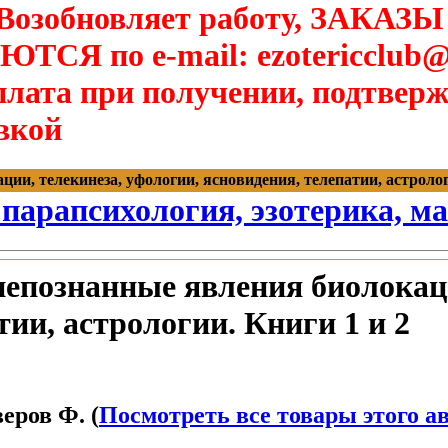
озобновляет работу, ЗАКАЗЫ
Я по e-mail: ezotericclub@
лата при получении, подтверж
вкой
и, телекинеза, уфологии, ясновидения, телепатии, астрологии.
 парапсихология, эзотерика, м
епознанные явления биолокаци
тии, астрологии. Книги 1 и 2
еров Ф. (
Посмотреть все товары этого а