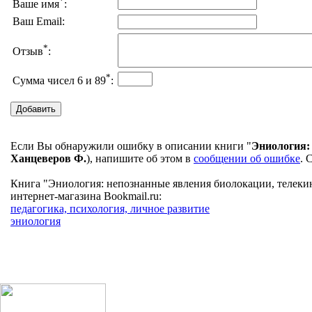
*
Ваше имя
:
Ваш Email:
*
Отзыв
:
*
Сумма чисел 6 и 89
:
Если Вы обнаружили ошибку в описании книги "
Эниология: 
Ханцеверов Ф.
), напишите об этом в
сообщении об ошибке
. 
Книга "Эниология: непознанные явления биолокации, телекине
интернет-магазина Bookmail.ru:
педагогика, психология, личное развитие
эниология