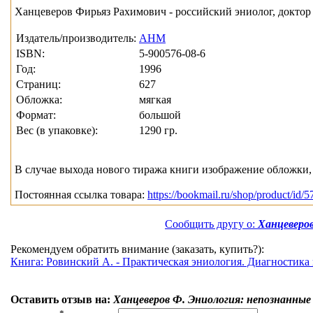
Ханцеверов Фирьяз Рахимович - российский эниолог, докто
Издатель/производитель:
АНМ
ISBN:
5-900576-08-6
Год:
1996
Страниц:
627
Обложка:
мягкая
Формат:
большой
Вес (в упаковке):
1290 гр.
В случае выхода нового тиража книги изображение обложки, 
Постоянная ссылка товара:
https://bookmail.ru/shop/product/id/5
Сообщить другу о:
Ханцеверов
Рекомендуем обратить внимание (заказать, купить?):
Книга: Ровинский А. - Практическая эниология. Диагностика
Оставить отзыв на:
Ханцеверов Ф. Эниология: непознанные 