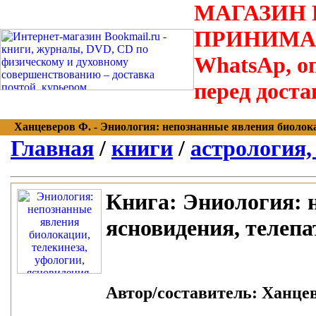
МАГАЗИН В
ПРИНИМАЮТС
WhatsAp, оп
перед доста
Ханцеверов Ф. - Эниология: непознанные явления биолокаци
Главная
/
книги
/
астрология,
Книга:
Эниология: н
ясновидения, телепа
Автор/составитель:
Ханцев