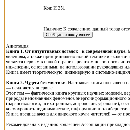
Код: И 351
Наличие: К сожалению, данный товар отсу
Аннотация
:
Книга 1. От интуитивных догадок - к современной науке.
М
явлениям, а также принципиально новой технике и экологи
является первым в нашей стране вариантом целостного сист
инженерии, основанными на использовании руководящих ид
Книга имеет теоретическую, инженерную и системно-энцикл
Книга 2. Чудеса без мистики
. Настоящая книга посвящена н
— печатаются впервые.
Этот том — фактически книга крупных научных моделей, вер
природы непознанных феноменов энергоинформационного обм
(парапсихологии, психотроники, астрологии, уфологии), со
космохроното-подинамические, информационно-кибернетичес
Книга предназначена для широкого круга читателей — от про
Рекомендована к изданию коллегией Ассоциации прикладно