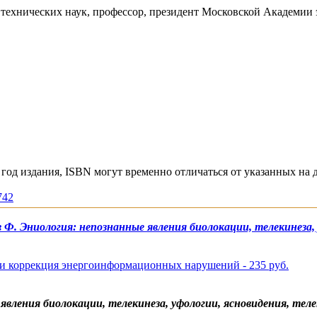
р технических наук, профессор, президент Московской Aкадем
год издания, ISBN могут временно отличаться от указанных на 
742
 Ф. Эниология: непознанные явления биолокации, телекинеза, 
 и коррекция энергоинформационных нарушений - 235 руб.
явления биолокации, телекинеза, уфологии, ясновидения, теле