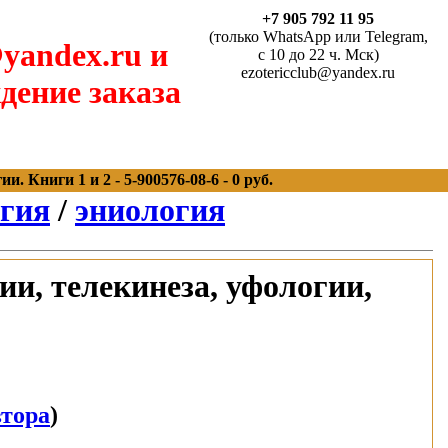
+7 905 792 11 95
(только WhatsApp или Telegram,
yandex.ru и
с 10 до 22 ч. Мск)
ezotericclub@yandex.ru
дение заказа
 Книги 1 и 2 - 5-900576-08-6 - 0 руб.
агия
/
эниология
и, телекинеза, уфологии,
втора
)