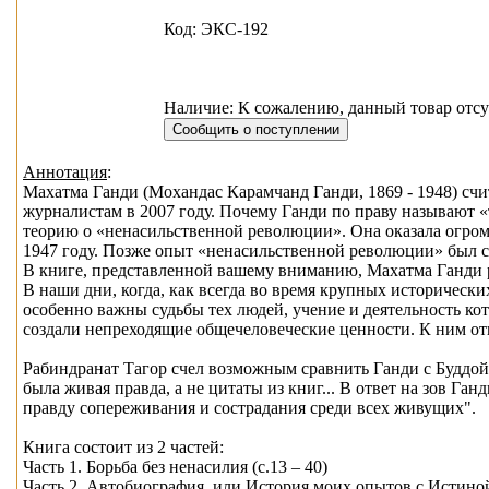
Код: ЭКС-192
Наличие: К сожалению, данный товар отсу
Аннотация
:
Махатма Ганди (Мохандас Карамчанд Ганди, 1869 - 1948) счи
журналистам в 2007 году. Почему Ганди по праву называют 
теорию о «ненасильственной революции». Она оказала огром
1947 году. Позже опыт «ненасильственной революции» был с 
В книге, представленной вашему вниманию, Махатма Ганди р
В наши дни, когда, как всегда во время крупных исторически
особенно важны судьбы тех людей, учение и деятельность к
создали непреходящие общечеловеческие ценности. К ним от
Рабиндранат Тагор счел возможным сравнить Ганди с Буддой: 
была живая правда, а не цитаты из книг... В ответ на зов Га
правду сопереживания и сострадания среди всех живущих".
Книга состоит из 2 частей:
Часть 1. Борьба без ненасилия (c.13 – 40)
Часть 2. Автобиография, или История моих опытов с Истиной