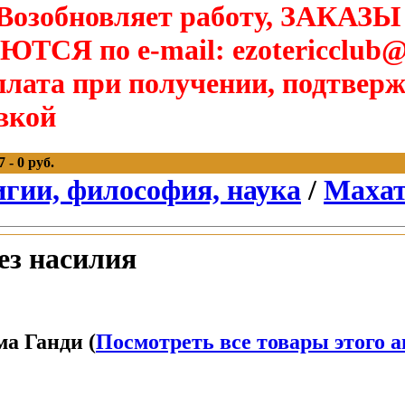
озобновляет работу, ЗАКАЗЫ
Я по e-mail: ezotericclub@
лата при получении, подтверж
вкой
 - 0 руб.
игии, философия, наука
/
Махат
ез насилия
а Ганди (
Посмотреть все товары этого а