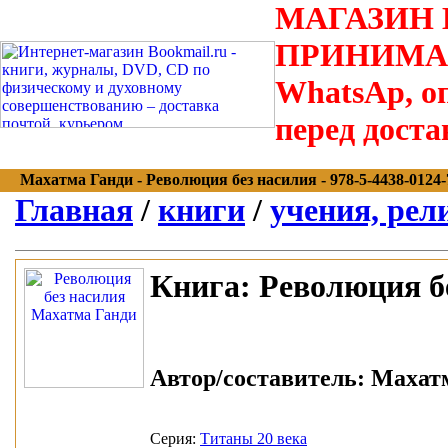
МАГАЗИН В
ПРИНИМАЮТС
WhatsAp, оп
перед доста
Махатма Ганди - Революция без насилия - 978-5-4438-0124-7
Главная
/
книги
/
учения, рел
Книга:
Революция б
Автор/составитель:
Махатм
Серия:
Титаны 20 века