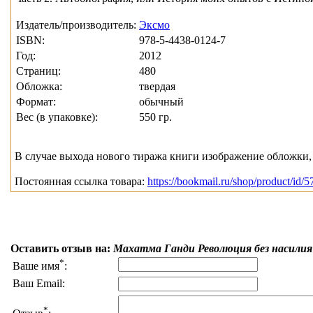
Издатель/производитель:
Эксмо
ISBN:
978-5-4438-0124-7
Год:
2012
Страниц:
480
Обложка:
твердая
Формат:
обычный
Вес (в упаковке):
550 гр.
В случае выхода нового тиража книги изображение обложки, 
Постоянная ссылка товара:
https://bookmail.ru/shop/product/id/5
Оставить отзыв на:
Махатма Ганди Революция без насилия
*
Ваше имя
:
Ваш Email:
*