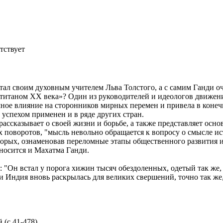
тствует
тал своим духовным учителем Льва Толстого, а с самим Ганди о
«титаном XX века»? Один из руководителей и идеологов движени
ное влияние на сторонников мирных перемен и привела в конеч
успехом применен и в ряде других стран.
ассказывает о своей жизни и борьбе, а также представляет осн
х поворотов, "мысль невольно обращается к вопросу о смысле ист
оторых, ознаменовав переломные этапы общественного развития 
носится и Махатма Ганди.
"Он встал у порога хижин тысяч обездоленных, одетый так же, к
нди Индия вновь раскрылась для великих свершений, точно так же
 (с.41-478)