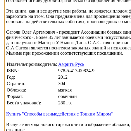
составляет основу духовно-физического оздоровления Челове
Эта книга, как и все другие мои работы, не является плодо
заработать на этом. Она предназначена для просвещения не
основана на действительных событиях, произошедших со мной
Сагоян Олег Артемович - президент Ассоциации боевых един
физического». Более 35 лет занимается боевыми искусствами
дан получил от Мастера У Ньюнт Дина. О.А.Сагоян признан
О.А.Сагоян является носителем закрытых знаний и психоэн
Мьянме при прохождении соответствующих посвящений.
Издатель/производитель:
Амрита-Русь
ISBN:
978-5-413-00824-9
Год:
2012
Страниц:
304
Обложка:
мягкая
Формат:
обычный
Вес (в упаковке):
280 гр.
Купить "Способы взаимодействия с Тонким Миром"
В случае выхода нового тиража книги изображение обложки, 
странице.