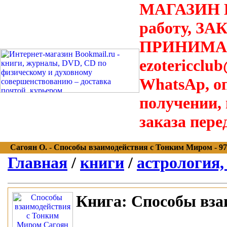
МАГАЗИН В
работу, З
ПРИНИМАЮТ
ezotericclu
WhatsAp, о
получении,
заказа пере
Сагоян О. - Способы взаимодействия с Тонким Миром - 978-
Главная
/
книги
/
астрология,
Книга:
Способы вза