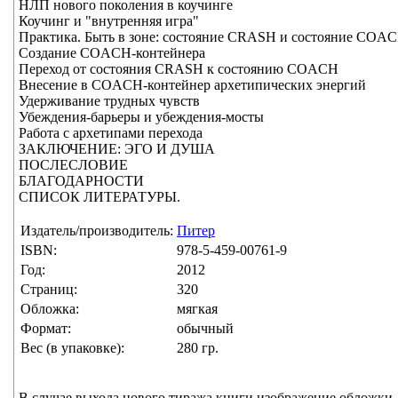
НЛП нового поколения в коучинге
Коучинг и "внутренняя игра"
Практика. Быть в зоне: состояние CRASH и состояние COA
Создание COACH-контейнера
Переход от состояния CRASH к состоянию COACH
Внесение в COACH-контейнер архетипических энергий
Удерживание трудных чувств
Убеждения-барьеры и убеждения-мосты
Работа с архетипами перехода
ЗАКЛЮЧЕНИЕ: ЭГО И ДУША
ПОСЛЕСЛОВИЕ
БЛАГОДАРНОСТИ
СПИСОК ЛИТЕРАТУРЫ.
Издатель/производитель:
Питер
ISBN:
978-5-459-00761-9
Год:
2012
Страниц:
320
Обложка:
мягкая
Формат:
обычный
Вес (в упаковке):
280 гр.
В случае выхода нового тиража книги изображение обложки, 