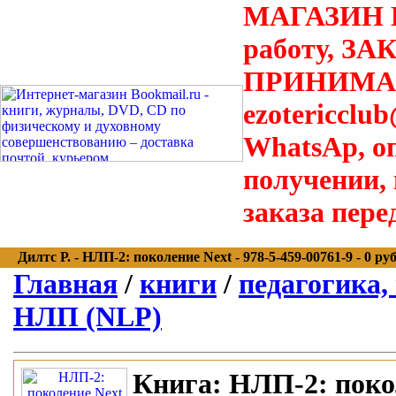
МАГАЗИН В
работу, З
ПРИНИМАЮТ
ezotericclu
WhatsAp, о
получении,
заказа пере
Дилтс Р. - НЛП-2: поколение Next - 978-5-459-00761-9 - 0 руб
Главная
/
книги
/
педагогика,
НЛП (NLP)
Книга:
НЛП-2: поко