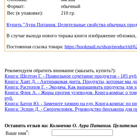
Формат:
обычный
Вес (в упаковке):
210 гр.
Купить "Аура Питания. Целительные свойства обычных про
В случае выхода нового тиража книги изображение обложки, 
Постоянная ссылка товара:
https://bookmail.ru/shop/product/id/6
Рекомендуем обратить внимание (заказать, купить?):
Книга: Шелтон Г. - Правильное сочетание продуктов - 185 руб
Книга: Хаят Д. - Антираковая диета. Продукты, которые мы до
Книга: Распопов Г. - Экодача. Как выращивать продукты для з
Книга: Флек А. - Жиры против углеводов. Книга-компас о том
руб.
Книга: Батор Ю. - Замените химию на еду. Книга-компас по и
Книга: Эспри Д. - Сверхчеловек. Руководство биохакера для п
Оставить отзыв на:
Кольченко О. Аура Питания. Целитель
*
Ваше имя
: