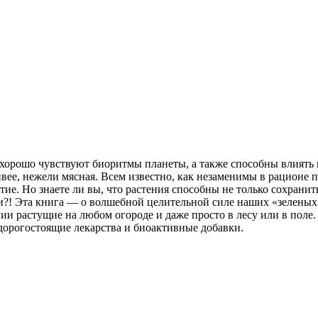
хорошо чувствуют биоритмы планеты, а также способны влиять н
вее, нежели мясная. Всем известно, как незаменимы в рационе п
етие. Но знаете ли вы, что растения способны не только сохрани
?! Эта книга — о волшебной целительной силе наших «зеленых 
 растущие на любом огороде и даже просто в лесу или в поле. З
а дорогостоящие лекарства и биоактивные добавки.