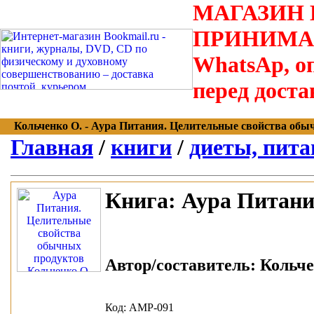
МАГАЗИН В
ПРИНИМАЮТС
WhatsAp, оп
перед доста
Кольченко О. - Аура Питания. Целительные свойства обычны
Главная
/
книги
/
диеты, пита
Книга:
Аура Питани
Автор/составитель:
Кольче
Код: АМР-091