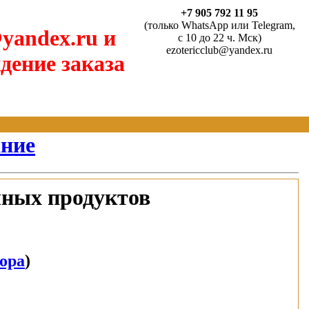
+7 905 792 11 95
(только WhatsApp или Telegram,
yandex.ru и
с 10 до 22 ч. Мск)
ezotericclub@yandex.ru
дение заказа
ание
чных продуктов
тора
)