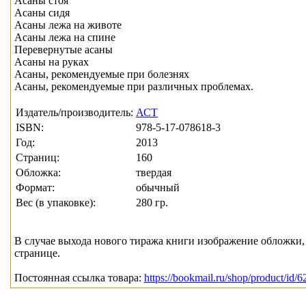
Асаны стоя
Асаны сидя
Асаны лежа на животе
Асаны лежа на спине
Перевернутые асаны
Асаны на руках
Асаны, рекомендуемые при болезнях
Асаны, рекомендуемые при различных проблемах.
Издатель/производитель:
АСТ
ISBN:
978-5-17-078618-3
Год:
2013
Страниц:
160
Обложка:
твердая
Формат:
обычный
Вес (в упаковке):
280 гр.
В случае выхода нового тиража книги изображение обложки, 
странице.
Постоянная ссылка товара:
https://bookmail.ru/shop/product/id/6