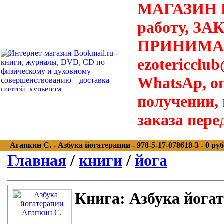
МАГАЗИН В
работу, З
ПРИНИМАЮТ
ezotericclu
WhatsAp, о
получении,
заказа пере
Агапкин С. - Азбука йогатерапии - 978-5-17-078618-3 - 0 руб
Главная
/
книги
/
йога
Книга:
Азбука йога