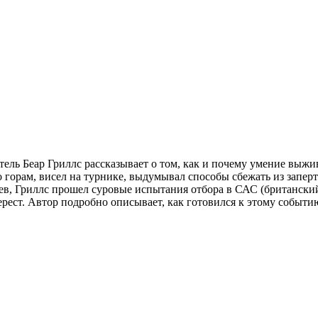
ль Беар Гриллс рассказывает о том, как и почему умение выжив
по горам, висел на турнике, выдумывал способы сбежать из запе
в, Гриллс прошел суровые испытания отбора в САС (британский с
рест. Автор подробно описывает, как готовился к этому событи