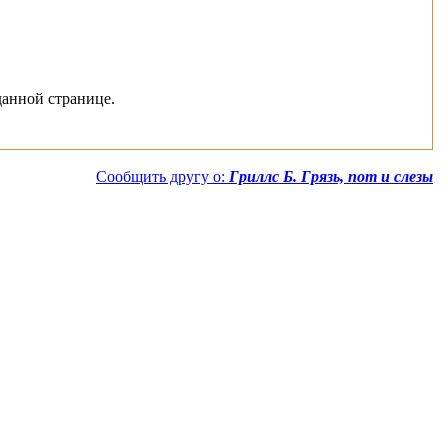
данной странице.
Сообщить другу о:
Гриллс Б. Грязь, пот и слезы