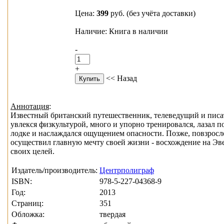
Цена:
399
руб.
(без учёта доставки)
Наличие: Книга в наличии
-
+
<< Назад
Аннотация
:
Известный британский путешественник, телеведущий и писате
увлекся физкультурой, много и упорно тренировался, лазал 
лодке и наслаждался ощущением опасности. Позже, повзросле
осуществил главную мечту своей жизни - восхождение на Эве
своих целей.
Издатель/производитель:
Центрполиграф
ISBN:
978-5-227-04368-9
Год:
2013
Страниц:
351
Обложка:
твердая