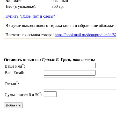
Формат:
обычный
Вес (в упаковке):
360 гр.
Купить "Грязь, пот и слезы"
В случае выхода нового тиража книги изображение обложки, 
Постоянная ссылка товара:
https://bookmail.ru/shop/product/id/6
Оставить отзыв на:
Гриллс Б. Грязь, пот и слезы
*
Ваше имя
:
Ваш Email:
*
Отзыв
:
*
Сумма чисел 6 и 50
: