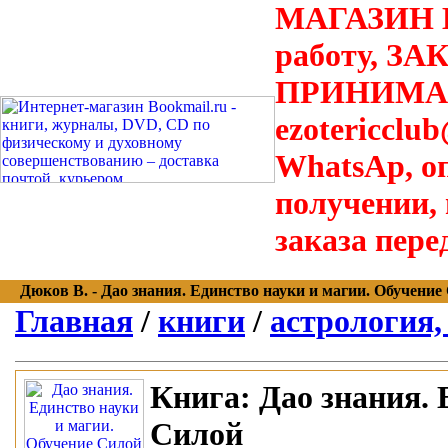
МАГАЗИН В
работу, З
ПРИНИМАЮТ
ezotericclu
WhatsAp, о
получении,
заказа пере
Дюков В. - Дао знания. Единство науки и магии. Обучение Си
Главная
/
книги
/
астрология,
Книга:
Дао знания. 
Силой