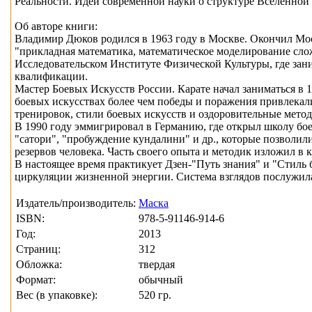
Реальности. Идеи современной науки о структуре Вселенной 
Об авторе книги:
Владимир Дюков родился в 1963 году в Москве. Окончил М
"прикладная математика, математическое моделирование сл
Исследовательском Институте Физической Культуры, где за
квалификации.
Мастер Боевых Искусств России. Карате начал заниматься в 
боевых искусствах более чем победы и поражения привлекал
тренировок, стили боевых искусств и оздоровительные метод
В 1990 году эммигрировал в Германию, где открыл школу бо
"сатори", "пробуждение кундалини" и др., которые позволи
резервов человека. Часть своего опыта и методик изложил в 
В настоящее время практикует Дзен-"Путь знания" и "Стиль 
циркуляции жизненной энергии. Система взглядов послужил
Издатель/производитель:
Маска
ISBN:
978-5-91146-914-6
Год:
2013
Страниц:
312
Обложка:
твердая
Формат:
обычный
Вес (в упаковке):
520 гр.