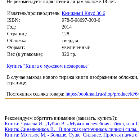
Не рекомендуется для чтения лицам моложе 18 лет.
Издатель/производитель:
Книжный Клуб 36.6
ISBN:
978-5-98697-303-6
Год:
2014
Страниц:
128
Обложка:
твердая
Формат:
увеличенный
Вес (в упаковке):
320 гр.
Купить "Книга о мужском нездоровье"
В случае выхода нового тиража книги изображение обложки, 
странице.
Постоянная ссылка товара:
https://bookmail.ru/shop/product/id/6
Рекомендуем обратить внимание (заказать, купить?):
Книга: Чудаева И., Дубин В. - Мужская лечебная азбука, или 
Книга: Синельников В. - В поисках источников личной силы. 
Книга: Мэттьюс М. - Больше. Суше. Сильнее. Простая наука о 