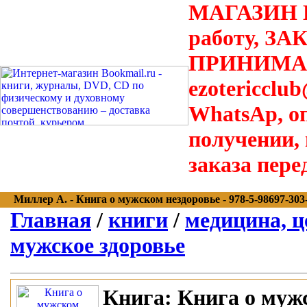
МАГАЗИН В
работу, З
ПРИНИМАЮТ
ezotericclu
WhatsAp, о
получении,
заказа пере
Миллер А. - Книга о мужском нездоровье - 978-5-98697-303-6
Главная
/
книги
/
медицина, ц
мужское здоровье
Книга:
Книга о мужс