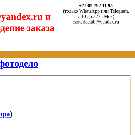
+7 905 792 11 95
(только WhatsApp или Telegram,
yandex.ru и
с 10 до 22 ч. Мск)
ezotericclub@yandex.ru
дение заказа
 фотодело
ора
)