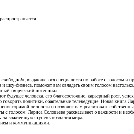
распространяется.
 свободно!», выдающегося специалиста по работе с голосом и пр
а и шоу-бизнеса, поможет вам овладеть своим голосом настольк
нный творческий потенциал.
т будущее человека, его благосостояние, карьерный рост, усп
о говорить политики, обаятельные телеведущие. Новая книга Л
 неповторимой личности и позволит вам реализовать собственны
 с голосом, Лариса Соловьева рассказывает о важности и необхо
ак на важнейшую ступень познания мира.
ением и коммуникациями.