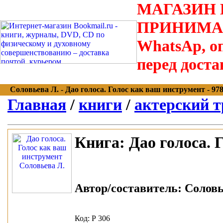
МАГАЗИН В
ПРИНИМАЮТС
WhatsAp, оп
перед доста
Соловьева Л. - Дао голоса. Голос как ваш инструмент - 978-
Главная
/
книги
/
актерский т
Книга:
Дао голоса. 
Автор/составитель:
Соловье
Код: Р 306