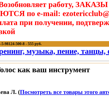
озобновляет работу, ЗАКАЗЫ
Я по e-mail: ezotericclub@
лата при получении, подтверж
вкой
5-98124-500-8 - 555 руб.
ренинг, музыка, пение, танцы,
Голос как ваш инструмент
ва Л. (
Посмотреть все товары этого авт