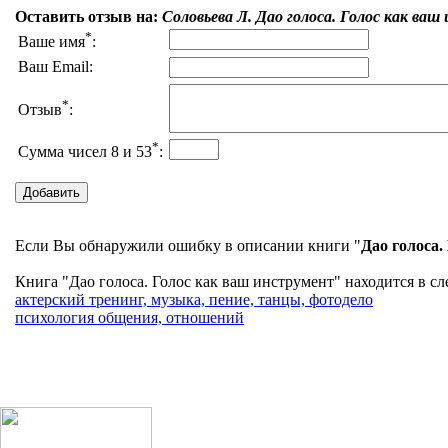
Оставить отзыв на:
Соловьева Л. Дао голоса. Голос как ва
*
Ваше имя
:
Ваш Email:
*
Отзыв
:
*
Сумма чисел 8 и 53
:
Если Вы обнаружили ошибку в описании книги "
Дао голоса.
Книга "Дао голоса. Голос как ваш инструмент" находится в сл
актерский тренинг, музыка, пение, танцы, фотодело
психология общения, отношений