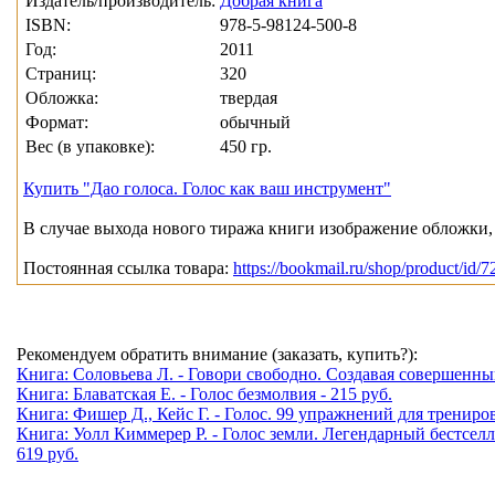
Издатель/производитель:
Добрая книга
ISBN:
978-5-98124-500-8
Год:
2011
Страниц:
320
Обложка:
твердая
Формат:
обычный
Вес (в упаковке):
450 гр.
Купить "Дао голоса. Голос как ваш инструмент"
В случае выхода нового тиража книги изображение обложки, 
Постоянная ссылка товара:
https://bookmail.ru/shop/product/id/7
Рекомендуем обратить внимание (заказать, купить?):
Книга: Соловьева Л. - Говори свободно. Создавая совершенный
Книга: Блаватская Е. - Голос безмолвия - 215 руб.
Книга: Фишер Д., Кейс Г. - Голос. 99 упражнений для трениро
Книга: Уолл Киммерер Р. - Голос земли. Легендарный бестсел
619 руб.