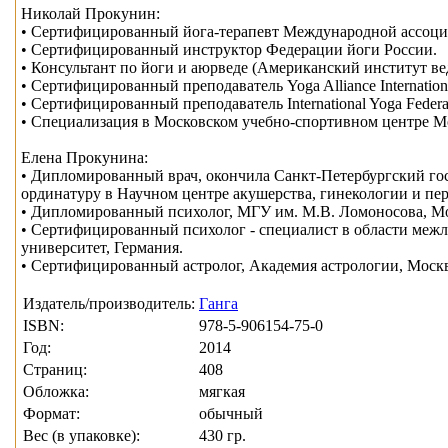
Николай Прокунин:
• Сертифицированный йога-терапевт Международной ассоциа
• Сертифицированный инструктор Федерации йоги России.
• Консультант по йоги и аюрведе (Американский институт в
• Сертифицированный преподаватель Yoga Alliance Internationa
• Сертифицированный преподаватель International Yoga Federat
• Специализация в Московском учебно-спортивном центре М
Елена Прокунина:
• Дипломированный врач, окончила Санкт-Петербургский гос
ординатуру в Научном центре акушерства, гинекологии и пер
• Дипломированный психолог, МГУ им. М.В. Ломоносова, М
• Сертифицированный психолог - специалист в области меж
университет, Германия.
• Сертифицированный астролог, Академия астрологии, Москв
Издатель/производитель:
Ганга
ISBN:
978-5-906154-75-0
Год:
2014
Страниц:
408
Обложка:
мягкая
Формат:
обычный
Вес (в упаковке):
430 гр.