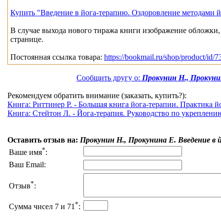
Купить "Введение в йога-терапию. Оздоровление методами 
В случае выхода нового тиража книги изображение обложки, 
странице.
Постоянная ссылка товара:
https://bookmail.ru/shop/product/id/7
Сообщить другу о:
Прокунин Н., Прокуни
Рекомендуем обратить внимание (заказать, купить?):
Книга: Риттинер Р. - Большая книга йога-терапии. Практика йо
Книга: Стейтон Л. - Йога-терапия. Руководство по укреплени
Оставить отзыв на:
Прокунин Н., Прокунина Е. Введение в
*
Ваше имя
:
Ваш Email:
*
Отзыв
:
*
Сумма чисел 7 и 71
: