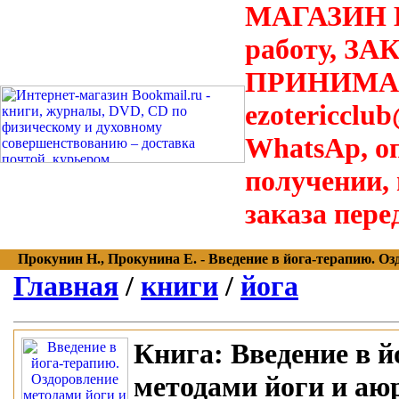
МАГАЗИН В
работу, З
ПРИНИМАЮТ
ezotericclu
WhatsAp, о
получении,
заказа пере
Прокунин Н., Прокунина Е. - Введение в йога-терапию. Озд
Главная
/
книги
/
йога
Книга:
Введение в й
методами йоги и аю