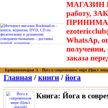
МАГАЗИН В
работу, З
ПРИНИМАЮТ
ezotericclu
WhatsAp, о
получении,
заказа пере
Кришнамачарья Э. - Йога в современном мире (Цикл лекций)
Главная
/
книги
/
йога
Книга:
Йога в совре