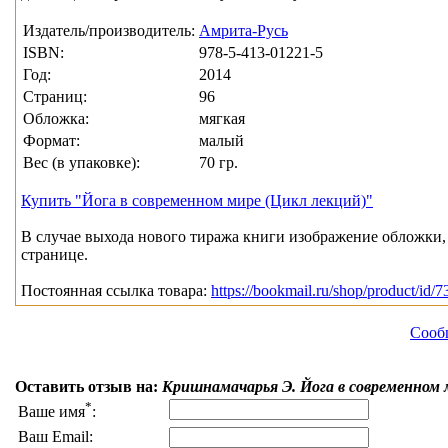
Издатель/производитель:
Амрита-Русь
ISBN:
978-5-413-01221-5
Год:
2014
Страниц:
96
Обложка:
мягкая
Формат:
малый
Вес (в упаковке):
70 гр.
Купить "Йога в современном мире (Цикл лекций)"
В случае выхода нового тиража книги изображение обложки, 
странице.
Постоянная ссылка товара:
https://bookmail.ru/shop/product/id/7
Сооб
Оставить отзыв на:
Кришнамачарья Э. Йога в современном 
*
Ваше имя
:
Ваш Email: