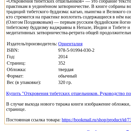
«Откровения тибетских отшельников» — это собрание текст
практикам в уединённом затворничестве. В книге собраны в
традиций тибетского буддизма: кагью, ньингма и Великого с
кто стремится на практике воплотить содержащиеся в нём н
(Олегом Поздняковым) — первым русским буддийским йогин
тибетскому буддизму ваджраяны в Непале, Индии и Тибете 
медитативных затворничества-ретрита общей продолжительно
Издатель/производитель:
Ориенталия
ISBN:
978-5-91994-030-2
Год:
2014
Страниц:
352
Обложка:
твердая
Формат:
обычный
Вес (в упаковке):
320 гр.
Купить "Откровения тибетских отшельников. Руководство по
В случае выхода нового тиража книги изображение обложки, 
странице.
Постоянная ссылка товара:
https://bookmail.ru/shop/product/id/7