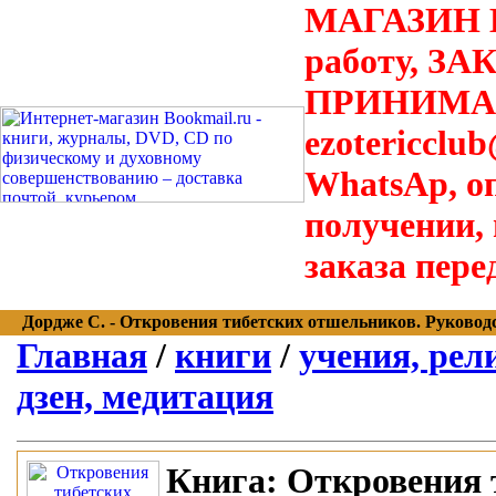
МАГАЗИН В
работу, З
ПРИНИМАЮТ
ezotericclu
WhatsAp, о
получении,
заказа пере
Дордже С. - Откровения тибетских отшельников. Руководств
Главная
/
книги
/
учения, рел
дзен, медитация
Книга:
Откровения 