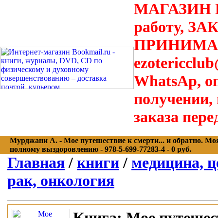
МАГАЗИН В
работу, З
ПРИНИМАЮТ
ezotericclu
WhatsAp, о
получении,
заказа пере
Мурджани А. - Мое путешествие к смерти... и обратно. М
полному выздоровлению - 978-5-699-77283-4 - 0 руб.
Главная
/
книги
/
медицина, ц
рак, онкология
Книга:
Мое путешест