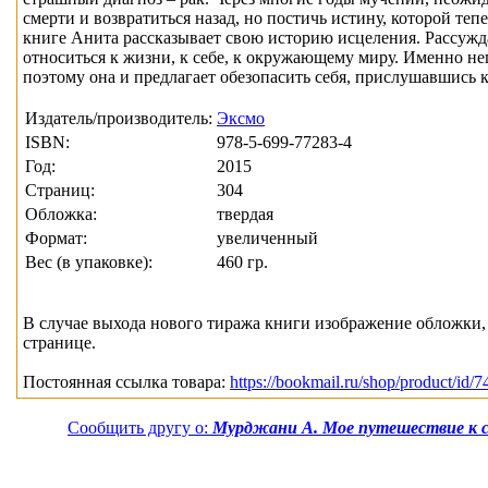
смерти и возвратиться назад, но постичь истину, которой те
книге Анита рассказывает свою историю исцеления. Рассуждая 
относиться к жизни, к себе, к окружающему миру. Именно н
поэтому она и предлагает обезопасить себя, прислушавшись к 
Издатель/производитель:
Эксмо
ISBN:
978-5-699-77283-4
Год:
2015
Страниц:
304
Обложка:
твердая
Формат:
увеличенный
Вес (в упаковке):
460 гр.
В случае выхода нового тиража книги изображение обложки, 
странице.
Постоянная ссылка товара:
https://bookmail.ru/shop/product/id/7
Сообщить другу о:
Мурджани А. Мое путешествие к с