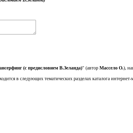
ансерфинг (с предисловием В.Зеланда)
" (автор
Массело О.
), н
ходится в следующих тематических разделах каталога интернет-м