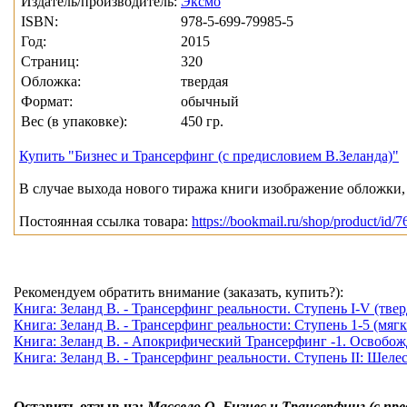
Издатель/производитель:
Эксмо
ISBN:
978-5-699-79985-5
Год:
2015
Страниц:
320
Обложка:
твердая
Формат:
обычный
Вес (в упаковке):
450 гр.
Купить "Бизнес и Трансерфинг (с предисловием В.Зеланда)"
В случае выхода нового тиража книги изображение обложки, 
Постоянная ссылка товара:
https://bookmail.ru/shop/product/id/7
Рекомендуем обратить внимание (заказать, купить?):
Книга: Зеланд В. - Трансерфинг реальности. Ступень I-V (тверд
Книга: Зеланд В. - Трансерфинг реальности: Ступень 1-5 (мягк.
Книга: Зеланд В. - Апокрифический Трансерфинг -1. Освобожд
Книга: Зеланд В. - Трансерфинг реальности. Ступень II: Шелес
Оставить отзыв на:
Массело О. Бизнес и Трансерфинг (с пр