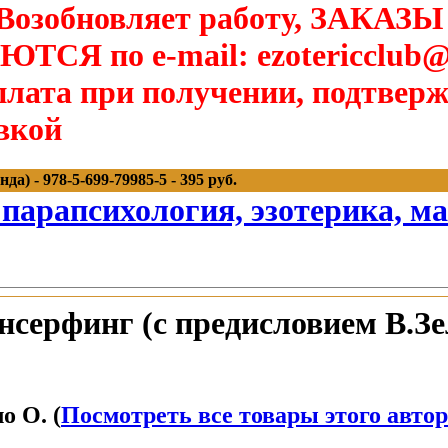
озобновляет работу, ЗАКАЗЫ
Я по e-mail: ezotericclub@
лата при получении, подтверж
вкой
а) - 978-5-699-79985-5 - 395 руб.
 парапсихология, эзотерика, м
нсерфинг (с предисловием В.Зе
о О. (
Посмотреть все товары этого авто