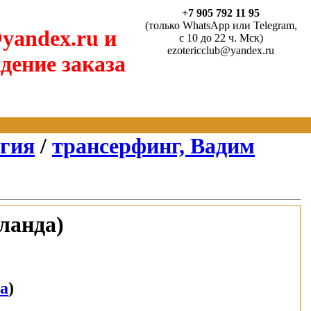
+7 905 792 11 95
(только WhatsApp или Telegram,
yandex.ru и
с 10 до 22 ч. Мск)
ezotericclub@yandex.ru
дение заказа
агия
/
трансерфинг, Вадим
ланда)
ра
)