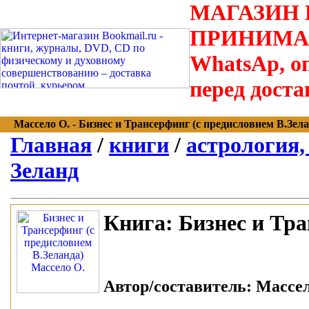
МАГАЗИН В
ПРИНИМАЮТС
WhatsAp, оп
перед доста
Массело О. - Бизнес и Трансерфинг (с предисловием В.Зеланд
Главная
/
книги
/
астрология,
Зеланд
Книга:
Бизнес и Тра
Автор/составитель:
Массел