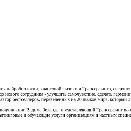
ия нейробиологии, квантовой физики и Трансерфинга, сверхпо
а до нового сотрудника - улучшить самочувствие, сделать гармо
втор бестселлеров, переведенных на 20 языков мира, который ли
ереводчик книг Вадима Зеланда, представляющий Трансерфинг во
алтинговые и обучающие услуги организациям и частным специа