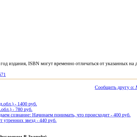
год издания, ISBN могут временно отличаться от указанных на 
671
Сообщить другу о:
.обл.) - 1400 руб.
обл.) - 780 руб.
аем сознание: Начинаем понимать, что происходит - 400 руб.
т утренних звезд - 440 руб.
едисловием В.Зеланда)