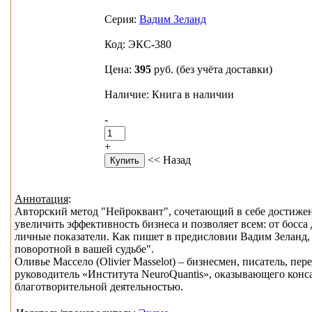
Серия:
Вадим Зеланд
Код: ЭКС-380
Цена:
395
руб.
(без учёта доставки)
Наличие: Книга в наличии
-
+
<< Назад
Аннотация
:
Авторский метод "Нейроквант", сочетающий в себе достижен
увеличить эффективность бизнеса и позволяет всем: от босс
личные показатели. Как пишет в предисловии Вадим Зеланд, а
поворотной в вашей судьбе".
Оливье Массело (Olivier Masselot) – бизнесмен, писатель, п
руководитель «Института NeuroQuantis», оказывающего конс
благотворительной деятельностью.