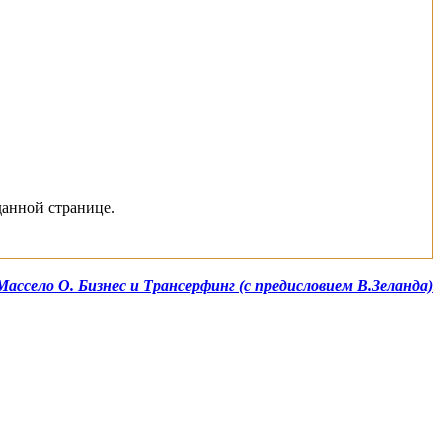
данной странице.
Массело О. Бизнес и Трансерфинг (с предисловием В.Зеланда)