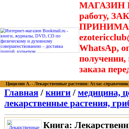
МАГАЗИН В
работу, З
ПРИНИМАЮТ
ezotericclu
WhatsAp, о
получении,
заказа пере
Цицилин А. - Лекарственные растения: Атлас-справочник - 
Главная
/
книги
/
медицина, ц
лекарственные растения, гри
Книга:
Лекарственн