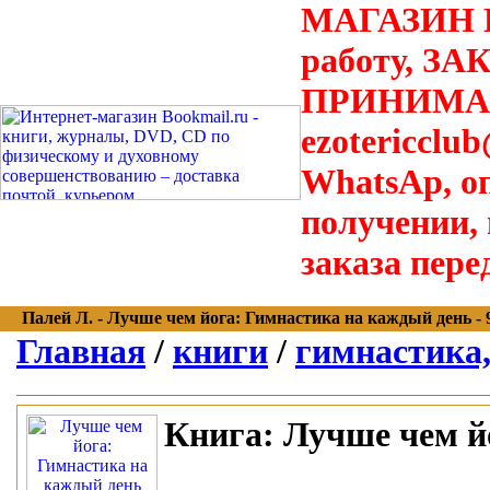
МАГАЗИН В
работу, З
ПРИНИМАЮТ
ezotericclu
WhatsAp, о
получении,
заказа пере
Палей Л. - Лучше чем йога: Гимнастика на каждый день - 97
Главная
/
книги
/
гимнастика, 
Книга:
Лучше чем й