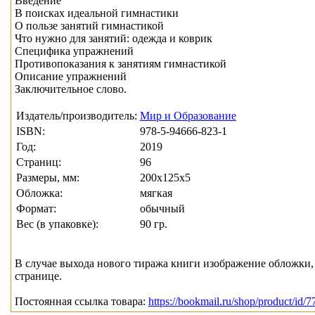
Введение
В поисках идеальной гимнастики
О пользе занятий гимнастикой
Что нужно для занятий: одежда и коврик
Специфика упражнений
Противопоказания к занятиям гимнастикой
Описание упражнений
Заключительное слово.
Издатель/производитель:
Мир и Образование
ISBN:
978-5-94666-823-1
Год:
2019
Страниц:
96
Размеры, мм:
200x125x5
Обложка:
мягкая
Формат:
обычный
Вес (в упаковке):
90 гр.
В случае выхода нового тиража книги изображение обложки, 
странице.
Постоянная ссылка товара:
https://bookmail.ru/shop/product/id/7