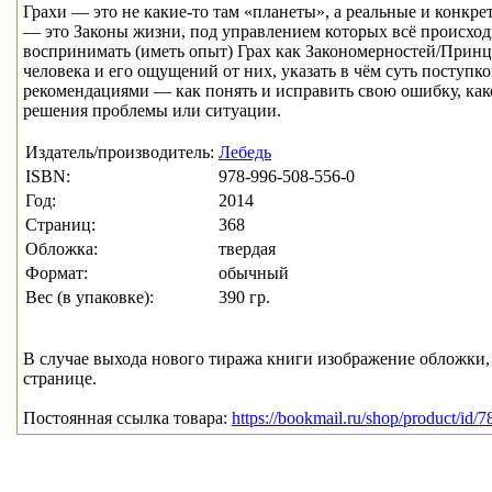
Грахи — это не какие-то там «планеты», а реальные и конкр
— это Законы жизни, под управлением которых всё происходит
воспринимать (иметь опыт) Грах как Закономерностей/Прин
человека и его ощущений от них, указать в чём суть поступк
рекомендациями — как понять и исправить свою ошибку, како
решения проблемы или ситуации.
Издатель/производитель:
Лебедь
ISBN:
978-996-508-556-0
Год:
2014
Страниц:
368
Обложка:
твердая
Формат:
обычный
Вес (в упаковке):
390 гр.
В случае выхода нового тиража книги изображение обложки, 
странице.
Постоянная ссылка товара:
https://bookmail.ru/shop/product/id/7