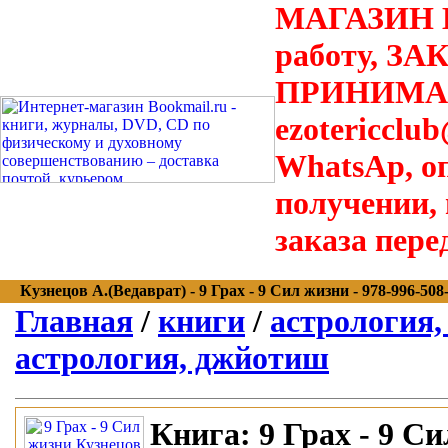
МАГАЗИН В
работу, З
ПРИНИМАЮТ
ezotericclu
WhatsAp, о
получении,
заказа пере
Кузнецов А.(Ведаврат) - 9 Грах - 9 Сил жизни - 978-996-508-5
Главная
/
книги
/
астрология,
астрология, джйотиш
Книга:
9 Грах - 9 С