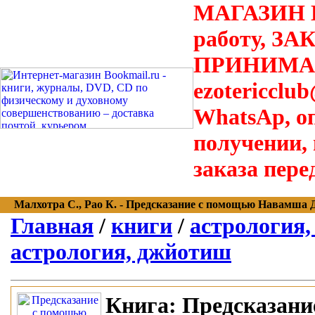
МАГАЗИН В
работу, З
ПРИНИМАЮТ
ezotericclu
WhatsAp, о
получении,
заказа пере
Малхотра С., Рао К. - Предсказание с помощью Навамша Да
Главная
/
книги
/
астрология,
астрология, джйотиш
Книга:
Предсказани