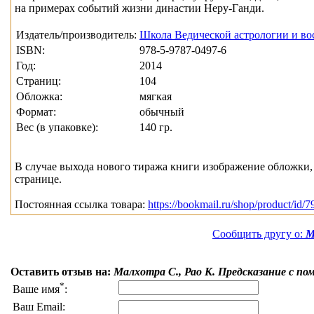
на примерах событий жизни династии Неру-Ганди.
Издатель/производитель:
Школа Ведической астрологии и во
ISBN:
978-5-9787-0497-6
Год:
2014
Страниц:
104
Обложка:
мягкая
Формат:
обычный
Вес (в упаковке):
140 гр.
В случае выхода нового тиража книги изображение обложки, 
странице.
Постоянная ссылка товара:
https://bookmail.ru/shop/product/id/7
Сообщить другу о:
М
Оставить отзыв на:
Малхотра С., Рао К. Предсказание с
*
Ваше имя
:
Ваш Email: