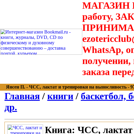
МАГАЗИН В
работу, З
ПРИНИМАЮТ
ezotericclu
WhatsAp, о
получении,
заказа пере
Янсен П. - ЧСС, лактат и тренировки на выносливость - 978
Главная
/
книги
/
баскетбол, б
др.
Книга:
ЧСС, лактат 