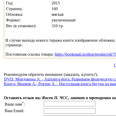
Год:
2015
Страниц:
160
Обложка:
мягкая
Формат:
увеличенный
Вес (в упаковке):
310 гр.
В случае выхода нового тиража книги изображение обложки, 
странице.
Постоянная ссылка товара:
https://bookmail.ru/shop/product/id/7
С
Рекомендуем обратить внимание (заказать, купить?):
DVD: Мордовина А. - Аштанга-йога. Развиваем физическую сил
Книга: Якимов А., Ревзон А. - Настольная книга бегуна на вы
Оставить отзыв на:
Янсен П. ЧСС, лактат и тренировки н
*
Ваше имя
:
Ваш Email: