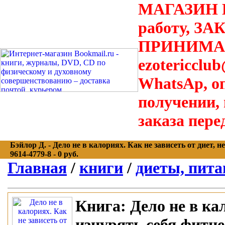
МАГАЗИН В
работу, З
ПРИНИМАЮТ
ezotericclu
WhatsAp, о
получении,
заказа пере
Бэйлор Д. - Дело не в калориях. Как не зависеть от диет, 
9614-4779-8 - 0 руб.
Главная
/
книги
/
диеты, пита
Книга:
Дело не в кал
изнурять себя фитне