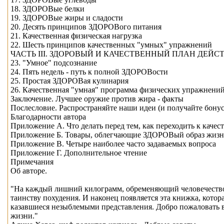
18. ЗДОРОВые белки
19. ЗДОРОВые жиры и сладости
20. Десять принципов ЗДОРОВого питания
21. Качественная физическая нагрузка
22. Шесть принципов качественных "умных" упражнений
ЧАСТЬ III. ЗДОРОВЫЙ И КАЧЕСТВЕННЫЙ ПЛАН ДЕЙС
23. "Умное" подсознание
24. Пять недель - путь к полной ЗДОРОВости
25. Простая ЗДОРОВая кулинария
26. Качественная "умная" программа физических упражнени
Заключение. Лучшее оружие против жира - факты
Послесловие. Распространяйте наши идеи (и получайте бону
Благодарности автора
Приложение А. Что делать перед тем, как переходить к кач
Приложение Б. Товары, облегчающие ЗДОРОВый образ жиз
Приложение В. Четыре наиболее часто задаваемых вопроса
Приложение Г. Дополнительное чтение
Примечания
Об авторе.
"На каждый лишний килограмм, обременяющий человечество,
таинству похудения. И наконец появляется эта книжка, котор
казавшиеся незыблемыми представления. Добро пожаловать в 
жизни."