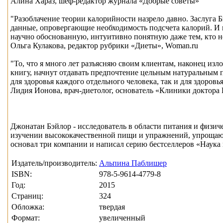
Алина Хараз, шеф-редактор журнала «Добрые советы»
"Разоблачение теории калорийности назрело давно. Заслуга Б
данные, опровергающие необходимость подсчета калорий. И
научно обоснованную, интуитивно понятную даже тем, кто н
Ольга Кулакова, редактор рубрики «Диеты», Woman.ru
"То, что я много лет разъясняю своим клиентам, наконец изл
книгу, начнут отдавать предпочтение цельным натуральным 
для здоровья каждого отдельного человека, так и для здоровь
Лидия Ионова, врач-диетолог, основатель «Клиники доктора
Джонатан Бэйлор - исследователь в области питания и физи
изучении высококачественной пищи и упражнений, упрощающ
основал три компании и написал серию бестселлеров «Наука
Издатель/производитель:
Альпина Паблишер
ISBN:
978-5-9614-4779-8
Год:
2015
Страниц:
324
Обложка:
твердая
Формат:
увеличенный