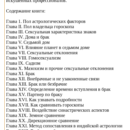
искушенных профессионалов.
Содержание книги:
Глава 1. Пол астрологических факторов
Глава II. Пол владельца гороскопа
Глава III. Сексуальная характеристика знаков
Глава IV. Дома и брак
Глава V. Седьмой дом
Глава VI. Влияние планет в седьмом доме
Глава VII. Сексуальные отклонения
Глава VIII. Гомосексуализм
Глава IX. Садизм
Глава X. Мазохизм и прочие сексуальные отклонения
Глава XI. Брак
Глава XII. Внебрачные и не узаконенные связи
Глава XIII. Брак или безбрачие
Глава XIV. Определение времени вступления в брак
Глава XV. Партнер по браку
Глава XVI. Как узнавать подробности
Глава XVII. Как сравнивать гороскопы
Глава XVIII. Воздействие синастрических аспектов
Глава XIX. Земное сравнение
Глава XX. Дирекционное сравнение
Глава XXI. Метод сопоставления в индийской астрологии