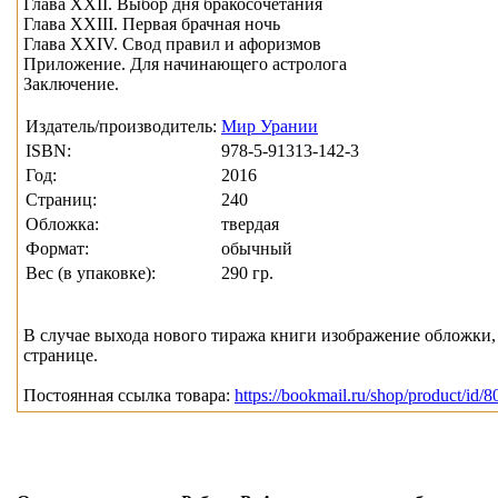
Глава XXII. Выбор дня бракосочетания
Глава XXIII. Первая брачная ночь
Глава XXIV. Свод правил и афоризмов
Приложение. Для начинающего астролога
Заключение.
Издатель/производитель:
Мир Урании
ISBN:
978-5-91313-142-3
Год:
2016
Страниц:
240
Обложка:
твердая
Формат:
обычный
Вес (в упаковке):
290 гр.
В случае выхода нового тиража книги изображение обложки, 
странице.
Постоянная ссылка товара:
https://bookmail.ru/shop/product/id/8