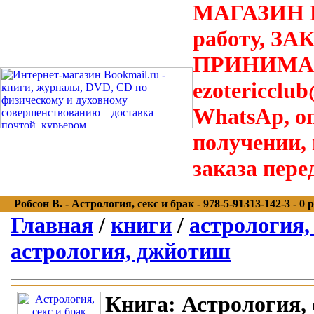
МАГАЗИН В
работу, З
ПРИНИМАЮТ
ezotericclu
WhatsAp, о
получении,
заказа пере
Робсон В. - Астрология, секс и брак - 978-5-91313-142-3 - 0 р
Главная
/
книги
/
астрология,
астрология, джйотиш
Книга:
Астрология, 