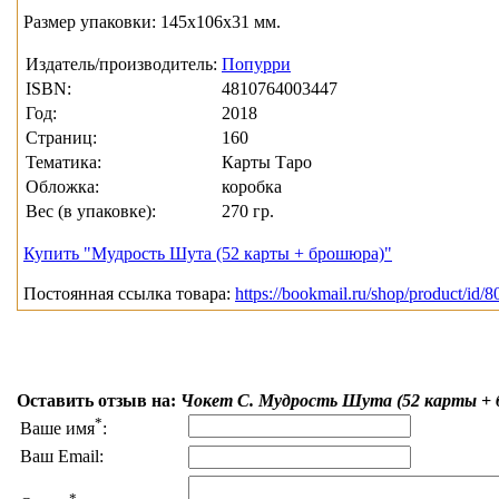
Размер упаковки: 145x106x31 мм.
Издатель/производитель:
Попурри
ISBN:
4810764003447
Год:
2018
Страниц:
160
Тематика:
Карты Таро
Обложка:
коробка
Вес (в упаковке):
270 гр.
Купить "Мудрость Шута (52 карты + брошюра)"
Постоянная ссылка товара:
https://bookmail.ru/shop/product/id/8
Оставить отзыв на:
Чокет С. Мудрость Шута (52 карты +
*
Ваше имя
:
Ваш Email:
*