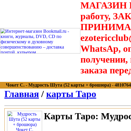
МАГАЗИН В
работу, З
ПРИНИМАЮТ
ezotericclu
WhatsAp, о
получении,
заказа пере
Чокет С. - Мудрость Шута (52 карты + брошюра) - 48107640
Главная
/
карты Таро
Карты Таро:
Мудрос