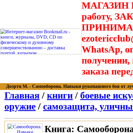
МАГАЗИН В
работу, З
ПРИНИМАЮТ
ezotericclu
WhatsAp, о
получении,
заказа пере
Доэрти М. - Самооборона. Навыки рукопашного боя от лучш
Главная
/
книги
/
боевые иску
оружие
/
самозащита, уличны
Книга:
Самооборона