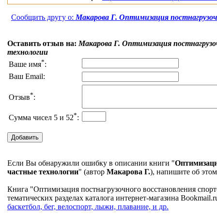
Сообщить другу о:
Макарова Г. Оптимизация постнагрузоч
Оставить отзыв на:
Макарова Г. Оптимизация постнагрузо
технологии
*
Ваше имя
:
Ваш Email:
*
Отзыв
:
*
Сумма чисел 5 и 52
:
Если Вы обнаружили ошибку в описании книги "
Оптимизаци
частные технологии
" (автор
Макарова Г.
), напишите об это
Книга "Оптимизация постнагрузочного восстановления спорт
тематических разделах каталога интернет-магазина Bookmail.r
баскетбол, бег, велоспорт, лыжи, плавание, и др.