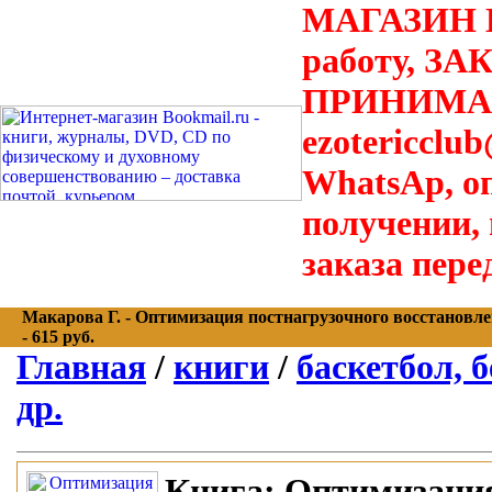
МАГАЗИН В
работу, З
ПРИНИМАЮТ
ezotericclu
WhatsAp, о
получении,
заказа пере
Макарова Г. - Оптимизация постнагрузочного восстановлен
- 615 руб.
Главная
/
книги
/
баскетбол, б
др.
Книга:
Оптимизация