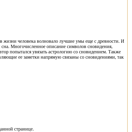
 в жизни человека волновало лучшие умы еще с древности. И
вом сна. Многочисленное описание символов сновидения,
втор попытался увязать астрологию со сновидением. Также
авляющие ее заметки напрямую связаны со сновидениями, так
данной странице.