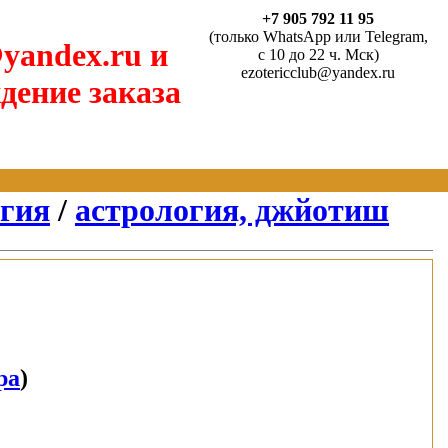
+7 905 792 11 95
(только WhatsApp или Telegram,
yandex.ru и
с 10 до 22 ч. Мск)
ezotericclub@yandex.ru
дение заказа
агия
/
астрология, джйотиш
ра
)