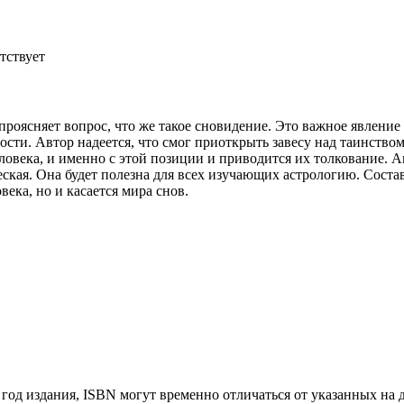
тствует
проясняет вопрос, что же такое сновидение. Это важное явление
льности. Автор надеется, что смог приоткрыть завесу над таинст
овека, и именно с этой позиции и приводится их толкование. А
еская. Она будет полезна для всех изучающих астрологию. Сост
ека, но и касается мира снов.
год издания, ISBN могут временно отличаться от указанных на 