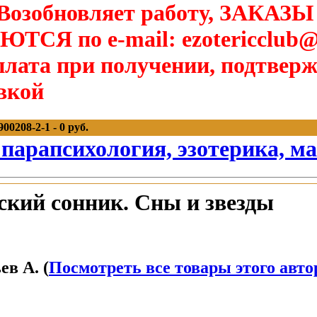
озобновляет работу, ЗАКАЗЫ
Я по e-mail: ezotericclub@
лата при получении, подтверж
вкой
0208-2-1 - 0 руб.
 парапсихология, эзотерика, м
кий сонник. Сны и звезды
в А. (
Посмотреть все товары этого авто