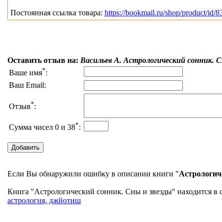
Постоянная ссылка товара:
https://bookmail.ru/shop/product/id/8
Оставить отзыв на:
Васильев А. Астрологический сонник. С
*
Ваше имя
:
Ваш Email:
*
Отзыв
:
*
Сумма чисел 0 и 38
:
Если Вы обнаружили ошибку в описании книги "
Астрологич
Книга "Астрологический сонник. Сны и звезды" находится в с
астрология, джйотиш