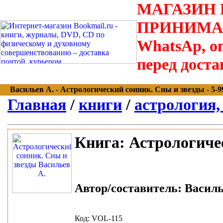
МАГАЗИН В
ПРИНИМАЮТС
WhatsAp, оп
перед доста
Васильев А. - Астрологический сонник. Сны и звезды - 5-990
Главная
/
книги
/
астрология,
Книга:
Астрологичес
Автор/составитель:
Василье
Код: VOL-115