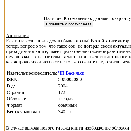
Наличие: К сожалению, данный товар отсу
Аннотация
:
Как интересны и загадочны бывают сны! В этой книге автор 
теперь вопрос о том, что такое сон, не потерял своей актуа
приводимое в книге, имеет целью эволюционное развитие чел
немаловажна заключительная часть книги - чисто астрологич
как астрология описывает не только сознательную жизнь челов
Издатель/производитель:
ЧП Васильев
ISBN:
5-9900208-2-1
Год:
2004
Страниц:
172
Обложка:
твердая
Формат:
обычный
Вес (в упаковке):
340 гр.
В случае выхода нового тиража книги изображение обложки, 