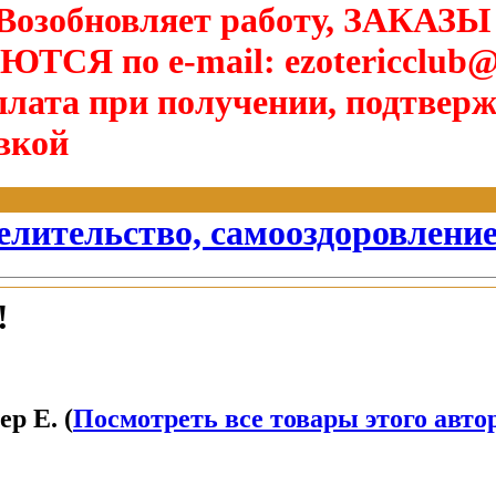
озобновляет работу, ЗАКАЗЫ
Я по e-mail: ezotericclub@
лата при получении, подтверж
вкой
елительство, самооздоровлени
!
р Е. (
Посмотреть все товары этого авто