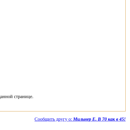
данной странице.
Сообщить другу о:
Мильнер Е. В 70 как в 45!