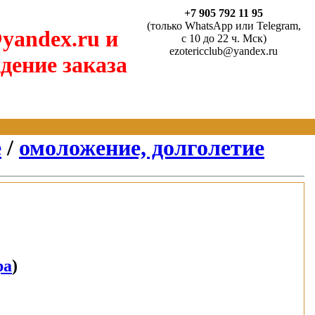
+7 905 792 11 95
(только WhatsApp или Telegram,
yandex.ru и
с 10 до 22 ч. Мск)
ezotericclub@yandex.ru
дение заказа
е
/
омоложение, долголетие
ра
)