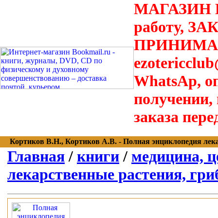
МАГАЗИН В
работу, З
ПРИНИМАЮТ
ezotericclu
WhatsAp, о
получении,
заказа пере
Кортиков В.Н., Кортиков А.В. - Полная энциклопедия лекар
Главная
/
книги
/
медицина, ц
лекарственные растения, гри