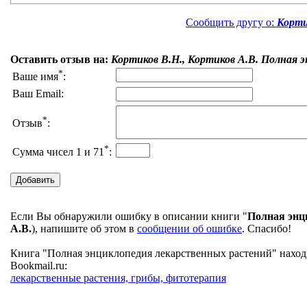
Сообщить другу о:
Корти
Оставить отзыв на:
Кортиков В.Н., Кортиков А.В. Полная 
*
Ваше имя
:
Ваш Email:
*
Отзыв
:
*
Сумма чисел 1 и 71
:
Если Вы обнаружили ошибку в описании книги "
Полная энц
А.В.
), напишите об этом в
сообщении об ошибке
. Спасибо!
Книга "Полная энциклопедия лекарственных растений" находи
Bookmail.ru:
лекарственные растения, грибы, фитотерапия