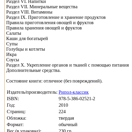
Раздел VI. Напитки
Раздел VII. Минеральные вещества
Раздел VIII. Витамины
Раздел IX. Приготовление и хранение продуктов
Правила приготовления овощей и фруктов
Правила хранения овощей и фруктов
Салаты
Каши для богатырей
Супы
Голубцы и котлеты
Икра
Соусы
Раздел X. Укрепление органов и тканей с помощью питания
Дополнительные средства.
Состояние книги: отличное (без повреждений).
Издатель/производитель:
Рипол-классик
ISBN:
978-5-386-02521-2
Год:
2010
Страниц:
224
Обложка:
твердая
Формат:
обычный
Вес (в упаковке):
230 гр.