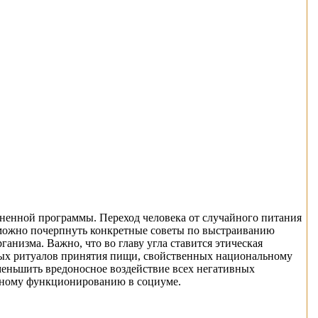
зненной программы. Переход человека от случайного питания
 можно почерпнуть конкретные советы по выстраиванию
анизма. Важно, что во главу угла ставится этическая
вых ритуалов принятия пищи, свойственных национальному
уменьшить вредоносное воздействие всех негативных
шному функционированию в социуме.