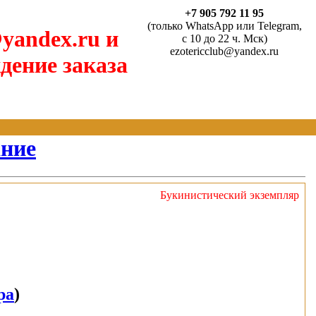
+7 905 792 11 95
(только WhatsApp или Telegram,
yandex.ru и
с 10 до 22 ч. Мск)
ezotericclub@yandex.ru
дение заказа
ание
Букинистический экземпляр
ра
)