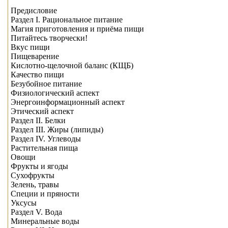
Предисловие
Раздел I. Рациональное питание
Магия приготовления и приёма пищи
Питайтесь творчески!
Вкус пищи
Пищеварение
Кислотно-щелочной баланс (КЩБ)
Качество пищи
Безубойное питание
Физиологический аспект
Энергоинформационный аспект
Этический аспект
Раздел II. Белки
Раздел III. Жиры (липиды)
Раздел IV. Углеводы
Растительная пища
Овощи
Фрукты и ягоды
Сухофрукты
Зелень, травы
Специи и пряности
Уксусы
Раздел V. Вода
Минеральные воды