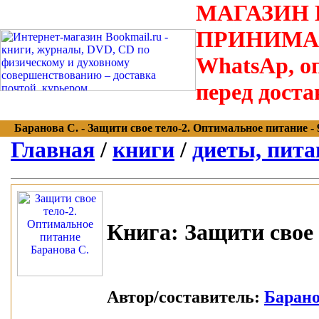
МАГАЗИН В
ПРИНИМАЮТС
WhatsAp, оп
перед доста
Баранова С. - Защити свое тело-2. Оптимальное питание - 97
Главная
/
книги
/
диеты, пита
Книга:
Защити свое 
Автор/составитель:
Барано