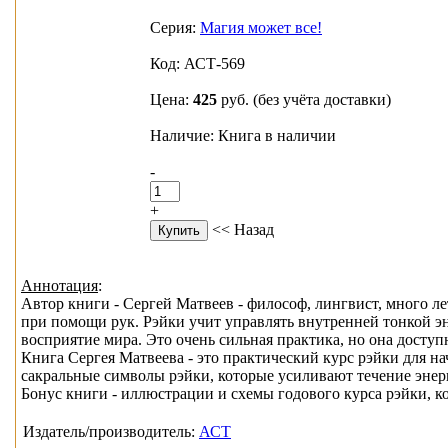
Серия:
Магия может все!
Код: АСТ-569
Цена:
425
руб.
(без учёта доставки)
Наличие: Книга в наличии
-
+
<< Назад
Аннотация
:
Автор книги - Сергей Матвеев - философ, лингвист, много л
при помощи рук. Рэйки учит управлять внутренней тонкой эне
восприятие мира. Это очень сильная практика, но она досту
Книга Сергея Матвеева - это практический курс рэйки для н
сакральные символы рэйки, которые усиливают течение энер
Бонус книги - иллюстрации и схемы годового курса рэйки, ко
Издатель/производитель:
АСТ