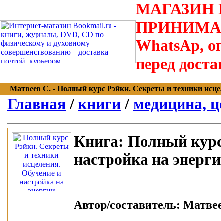
МАГАЗИН В
ПРИНИМАЮТС
WhatsAp, оп
перед доста
Матвеев С. - Полный курс Рэйки. Секреты и техники исцеле
Главная
/
книги
/
медицина, ц
Книга:
Полный курс 
настройка на энерг
Автор/составитель:
Матвее