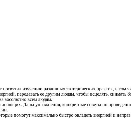
ет посвятил изучению различных эзотерических практик, в том ч
ргией, передавать ее другим людям, чтобы исцелять, снимать бо
пна абсолютно всем людям.
ачинающих. Даны упражнения, конкретные советы по проведению 
гии.
торые помогут максимально быстро овладеть энергией и направи