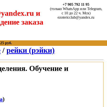
+7 905 792 11 95
(только WhatsApp или Telegram,
yandex.ru и
с 10 до 22 ч. Мск)
ezotericclub@yandex.ru
дение заказа
25 руб.
е
/
рейки (рэйки)
еления. Обучение и
а
)