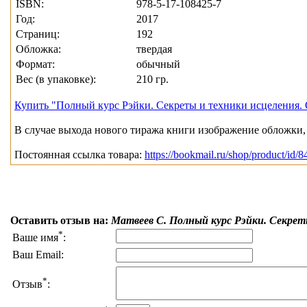
ISBN:
978-5-17-108425-7
Год:
2017
Страниц:
192
Обложка:
твердая
Формат:
обычный
Вес (в упаковке):
210 гр.
Купить "Полный курс Рэйки. Секреты и техники исцеления. 
В случае выхода нового тиража книги изображение обложки, 
Постоянная ссылка товара:
https://bookmail.ru/shop/product/id/8
Оставить отзыв на:
Матвеев С. Полный курс Рэйки. Секрет
*
Ваше имя
:
Ваш Email:
*
Отзыв
: