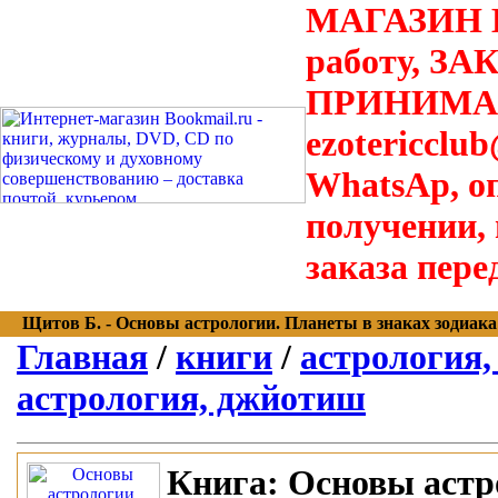
МАГАЗИН В
работу, З
ПРИНИМАЮТ
ezotericclu
WhatsAp, о
получении,
заказа пере
Щитов Б. - Основы астрологии. Планеты в знаках зодиака - 
Главная
/
книги
/
астрология,
астрология, джйотиш
Книга:
Основы астро