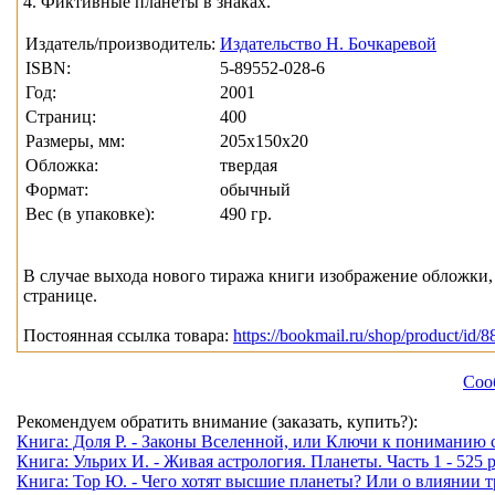
4. Фиктивные планеты в знаках.
Издатель/производитель:
Издательство Н. Бочкаревой
ISBN:
5-89552-028-6
Год:
2001
Страниц:
400
Размеры, мм:
205x150x20
Обложка:
твердая
Формат:
обычный
Вес (в упаковке):
490 гр.
В случае выхода нового тиража книги изображение обложки, 
странице.
Постоянная ссылка товара:
https://bookmail.ru/shop/product/id/8
Соо
Рекомендуем обратить внимание (заказать, купить?):
Книга: Доля Р. - Законы Вселенной, или Ключи к пониманию с
Книга: Ульрих И. - Живая астрология. Планеты. Часть 1 - 525 р
Книга: Тор Ю. - Чего хотят высшие планеты? Или о влиянии т