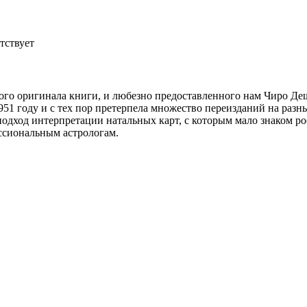
тствует
ского оригинала книги, и любезно предоставленного нам Чиро 
951 году и с тех пор претерпела множество переизданий на разны
одход интерпретации натальных карт, с которым мало знаком р
ссиональным астрологам.