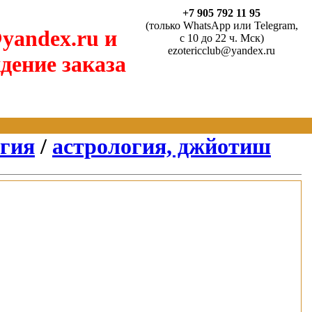
+7 905 792 11 95
(только WhatsApp или Telegram,
yandex.ru и
с 10 до 22 ч. Мск)
ezotericclub@yandex.ru
дение заказа
агия
/
астрология, джйотиш