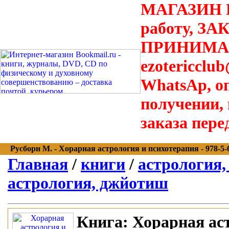
МАГАЗИН В
работу, З
ПРИНИМАЮТ
ezotericclu
WhatsAp, о
получении,
заказа пере
Русборн М. - Хорарная астрология и психотерапия - 978-5-60
Главная
/
книги
/
астрология,
астрология, джйотиш
Книга:
Хорарная аст