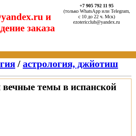
+7 905 792 11 95
(только WhatsApp или Telegram,
yandex.ru и
с 10 до 22 ч. Мск)
ezotericclub@yandex.ru
дение заказа
агия
/
астрология, джйотиш
и вечные темы в испанской