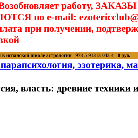
озобновляет работу, ЗАКАЗЫ
Я по e-mail: ezotericclub@
лата при получении, подтверж
вкой
в испанской школе астрологии - 978-5-91313-033-4 - 0 руб.
 парапсихология, эзотерика, м
сия, власть: древние техники 