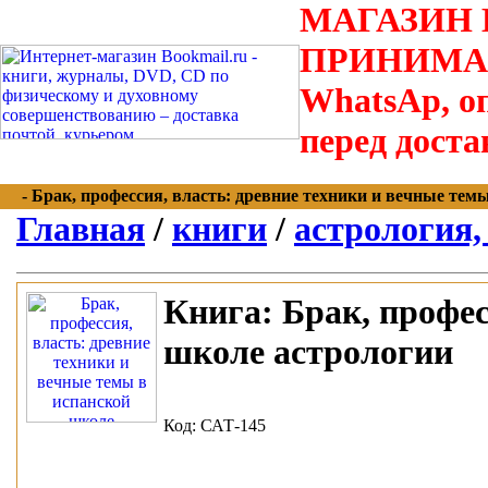
МАГАЗИН В
ПРИНИМАЮТС
WhatsAp, оп
перед доста
- Брак, профессия, власть: древние техники и вечные темы 
Главная
/
книги
/
астрология,
Книга:
Брак, профес
школе астрологии
Код: САТ-145