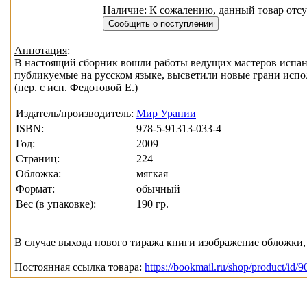
Наличие: К сожалению, данный товар отсу
Аннотация
:
В настоящий сборник вошли работы ведущих мастеров испан
публикуемые на русском языке, высветили новые грани испол
(пер. с исп. Федотовой Е.)
Издатель/производитель:
Мир Урании
ISBN:
978-5-91313-033-4
Год:
2009
Страниц:
224
Обложка:
мягкая
Формат:
обычный
Вес (в упаковке):
190 гр.
В случае выхода нового тиража книги изображение обложки, 
Постоянная ссылка товара:
https://bookmail.ru/shop/product/id/9