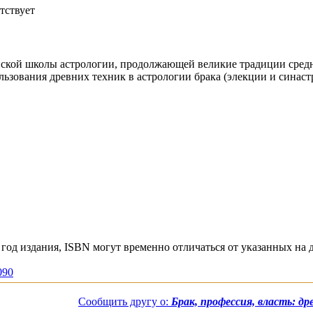
тствует
ской школы астрологии, продолжающей великие традиции средн
ьзования древних техник в астрологии брака (элекции и синас
год издания, ISBN могут временно отличаться от указанных на 
090
Сообщить другу о:
Брак, профессия, власть: д