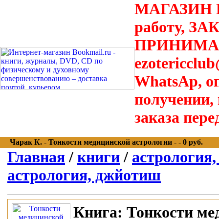
МАГАЗИН В
работу, З
ПРИНИМАЮТ
ezotericclu
WhatsAp, о
получении,
заказа пере
Чарак К. - Тонкости медицинской астрологии - - 0 руб.
Главная
/
книги
/
астрология,
астрология, джйотиш
Книга:
Тонкости ме