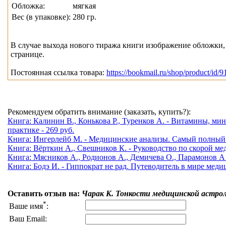
Обложка:
мягкая
Вес (в упаковке):
280 гр.
В случае выхода нового тиража книги изображение обложки, 
странице.
Постоянная ссылка товара:
https://bookmail.ru/shop/product/id/9
Рекомендуем обратить внимание (заказать, купить?):
Книга: Калинин В., Конькова Р., Туренков А. - Витамины, ми
практике - 269 руб.
Книга: Ингерлейб М. - Медицинские анализы. Самый полный 
Книга: Вёрткин А., Свешников К. - Руководство по скорой ме
Книга: Мясников А., Родионов А., Демичева О., Парамонов А 
Книга: Бодэ И. - Гиппократ не рад. Путеводитель в мире меди
Оставить отзыв на:
Чарак К. Тонкости медицинской астро
*
Ваше имя
:
Ваш Email: