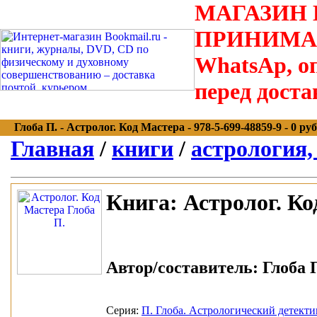
МАГАЗИН В
ПРИНИМАЮТС
WhatsAp, оп
перед доста
Глоба П. - Астролог. Код Мастера - 978-5-699-48859-9 - 0 руб
Главная
/
книги
/
астрология,
Книга:
Астролог. Ко
Автор/составитель:
Глоба П
Серия:
П. Глоба. Астрологический детекти