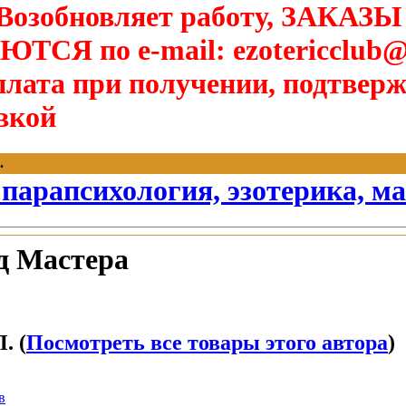
озобновляет работу, ЗАКАЗЫ
Я по e-mail: ezotericclub@
лата при получении, подтверж
вкой
.
 парапсихология, эзотерика, м
д Мастера
. (
Посмотреть все товары этого автора
)
в