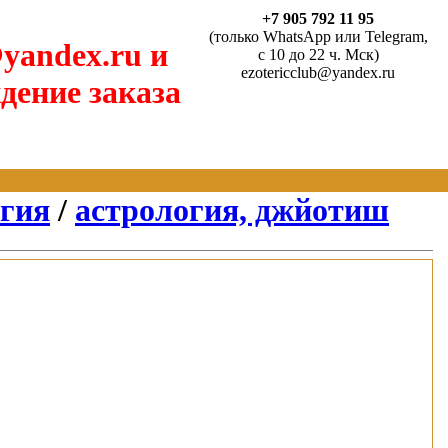
+7 905 792 11 95
(только WhatsApp или Telegram,
yandex.ru и
с 10 до 22 ч. Мск)
ezotericclub@yandex.ru
дение заказа
агия
/
астрология, джйотиш