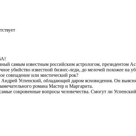
тствует
ВА!
анный самым известным российским астрологом, президентом А
очное убийство известной бизнес-леди, до мелочей похожее на у
йное совпадение или мистический рок?
г Андрей Успенский, обладающий даром ясновидения. Он выясня
 замечательного романа Мастер и Маргарита.
 самые сокровенные вопросы человечества. Смогут ли Успенский