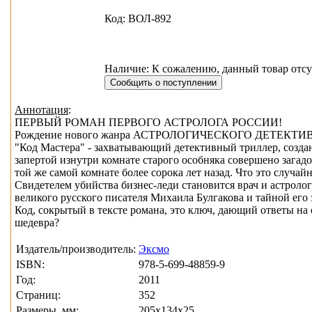
Код: ВОЛ-892
Наличие: К сожалению, данный товар отсу
Аннотация
:
ПЕРВЫЙ РОМАН ПЕРВОГО АСТРОЛОГА РОССИИ!
Рождение нового жанра АСТРОЛОГИЧЕСКОГО ДЕТЕКТИ
"Код Мастера" - захватывающий детективный триллер, созд
запертой изнутри комнате старого особняка совершено загад
той же самой комнате более сорока лет назад. Что это случа
Свидетелем убийства бизнес-леди становится врач и астроло
великого русского писателя Михаила Булгакова и тайной его
Код, сокрытый в тексте романа, это ключ, дающий ответы на
шедевра?
Издатель/производитель:
Эксмо
ISBN:
978-5-699-48859-9
Год:
2011
Страниц:
352
Размеры, мм:
205x134x25