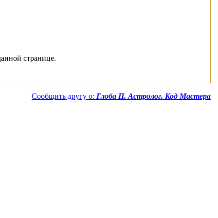
данной странице.
Сообщить другу о:
Глоба П. Астролог. Код Мастера