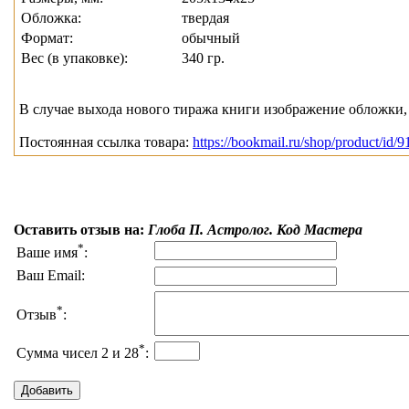
Обложка:
твердая
Формат:
обычный
Вес (в упаковке):
340 гр.
В случае выхода нового тиража книги изображение обложки, 
Постоянная ссылка товара:
https://bookmail.ru/shop/product/id/9
Оставить отзыв на:
Глоба П. Астролог. Код Мастера
*
Ваше имя
:
Ваш Email:
*
Отзыв
:
*
Сумма чисел 2 и 28
: