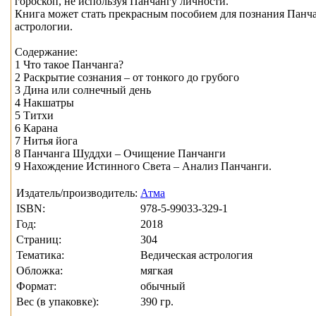
гороскоп, не используя Панчангу личности.
Книга может стать прекрасным пособием для познания Панчан
астрологии.
Содержание:
1 Что такое Панчанга?
2 Раскрытие сознания – от тонкого до грубого
3 Дина или солнечный день
4 Накшатры
5 Титхи
6 Карана
7 Нитья йога
8 Панчанга Шуддхи – Очищение Панчанги
9 Нахождение Истинного Света – Анализ Панчанги.
Издатель/производитель:
Атма
ISBN:
978-5-99033-329-1
Год:
2018
Страниц:
304
Тематика:
Ведическая астрология
Обложка:
мягкая
Формат:
обычный
Вес (в упаковке):
390 гр.