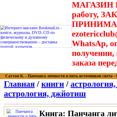
МАГАЗИН В
работу, З
ПРИНИМАЮТ
ezotericclu
WhatsAp, о
получении,
заказа пере
Саттон К. - Панчанга личности и пять источников света - 97
Главная
/
книги
/
астрология,
астрология, джйотиш
Книга:
Панчанга лич