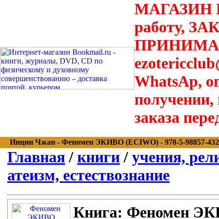
МАГАЗИН В
работу, З
ПРИНИМАЮТ
ezotericclu
WhatsAp, о
получении,
заказа пере
Инцин Чжан - Феномен ЭКИВО (ECIWO) - 978-5-98857-432-7
Главная
/
книги
/
учения, рел
атеизм, естествознание
Книга:
Феномен ЭК