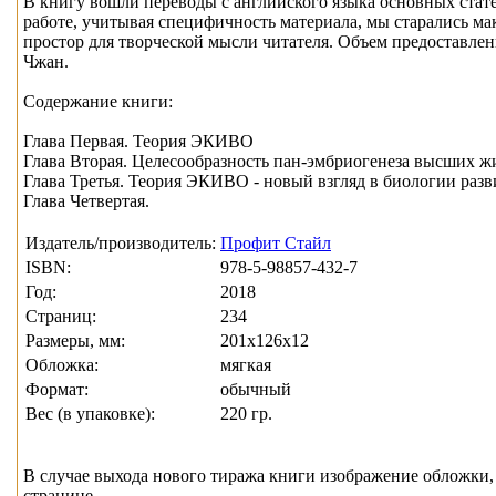
В книгу вошли переводы с английского языка основных стат
работе, учитывая специфичность материала, мы старались м
простор для творческой мысли читателя. Объем предоставле
Чжан.
Содержание книги:
Глава Первая. Теория ЭКИВО
Глава Вторая. Целесообразность пан-эмбриогенеза высших жи
Глава Третья. Теория ЭКИВО - новый взгляд в биологии раз
Глава Четвертая.
Издатель/производитель:
Профит Стайл
ISBN:
978-5-98857-432-7
Год:
2018
Страниц:
234
Размеры, мм:
201x126x12
Обложка:
мягкая
Формат:
обычный
Вес (в упаковке):
220 гр.
В случае выхода нового тиража книги изображение обложки, 
странице.