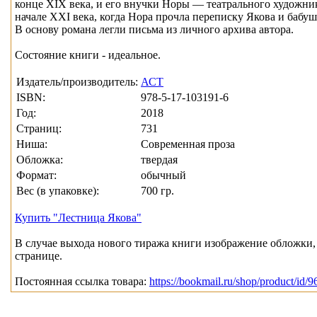
конце XIX века, и его внучки Норы — театрального художник
начале XXI века, когда Нора прочла переписку Якова и бабуш
В основу романа легли письма из личного архива автора.
Состояние книги - идеальное.
Издатель/производитель:
АСТ
ISBN:
978-5-17-103191-6
Год:
2018
Страниц:
731
Ниша:
Современная проза
Обложка:
твердая
Формат:
обычный
Вес (в упаковке):
700 гр.
Купить "Лестница Якова"
В случае выхода нового тиража книги изображение обложки, 
странице.
Постоянная ссылка товара:
https://bookmail.ru/shop/product/id/9