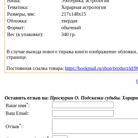
Ниша:
Эзотерика, астрология
Тематика:
Хорарная астрология
Размеры, мм:
217x148x15
Обложка:
твердая
Формат:
обычный
Вес (в упаковке):
340 гр.
В случае выхода нового тиража книги изображение обложки, 
странице.
Постоянная ссылка товара:
https://bookmail.ru/shop/product/id/9
Оставить отзыв на:
Проскурин О. Подсказки судьбы. Хора
*
Ваше имя
:
Ваш Email:
*
Отзыв
:
*