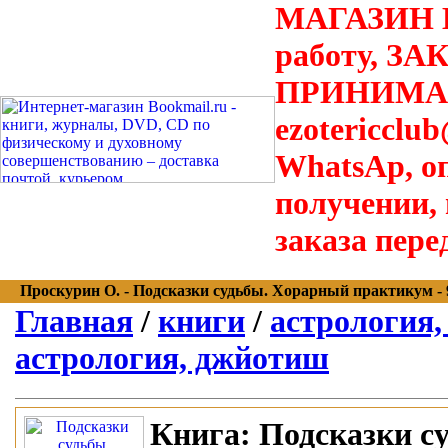
МАГАЗИН В
работу, З
ПРИНИМАЮТ
ezotericclu
WhatsAp, о
получении,
заказа пере
Проскурин О. - Подсказки судьбы. Хорарный практикум - 97
Главная
/
книги
/
астрология,
астрология, джйотиш
Книга:
Подсказки с