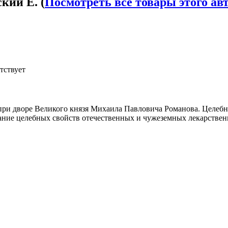
кий Е. (
Посмотреть все товары этого ав
тствует
при дворе Великого князя Михаила Павловича Романова. Целебн
сание целебных свойств отечественных и чужеземных лекарственн