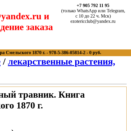
+7 905 792 11 95
(только WhatsApp или Telegram,
yandex.ru и
с 10 до 22 ч. Мск)
ezotericclub@yandex.ru
дение заказа
мельского 1870 г. - 978-5-386-05814-2 - 0 руб.
е
/
лекарственные растения,
ный травник. Книга
го 1870 г.