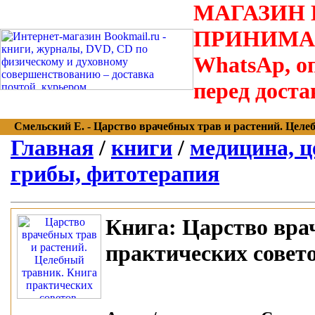
МАГАЗИН В
ПРИНИМАЮТС
WhatsAp, оп
перед доста
Смельский Е. - Царство врачебных трав и растений. Целебн
Главная
/
книги
/
медицина, ц
грибы, фитотерапия
Книга:
Царство врач
практических совето