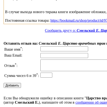
В случае выхода нового тиража книги изображение обложки, 
Постоянная ссылка товара:
https://bookmail.ru/shop/product/id/9
Сообщить другу о:
Смельский Е. Цар
Оставить отзыв на:
Смельский Е. Царство врачебных трав 
*
Ваше имя
:
Ваш Email:
*
Отзыв
:
*
Сумма чисел 6 и 39
:
Если Вы обнаружили ошибку в описании книги "
Царство вра
(автор
Смельский Е.
), напишите об этом в
сообщении об оши