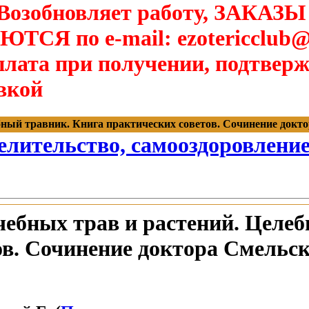
озобновляет работу, ЗАКАЗЫ
Я по e-mail: ezotericclub@
лата при получении, подтверж
вкой
ый травник. Книга практических советов. Сочинение доктора С
елительство, самооздоровлени
ебных трав и растений. Целеб
в. Сочинение доктора Смельско