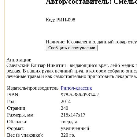
Автор/составитель:
Смельс
Код: РИП-098
Наличие: К сожалению, данный товар отсу
Аннотация
:
Смельский Елизар Никитич - выдающийся врач, лейб-медик 
редкая. В ваших руках великий труд, в котором собрано опи
лечебные травы и как самостоятельно приготовить лекарства.
Издатель/производитель:
Рипол-классик
ISBN:
978-5-386-05814-2
Год:
2014
Страниц:
240
Размеры, мм:
215x147x17
Обложка:
твердая
Формат:
увеличенный
Вес (в упаковке):
320 гр.